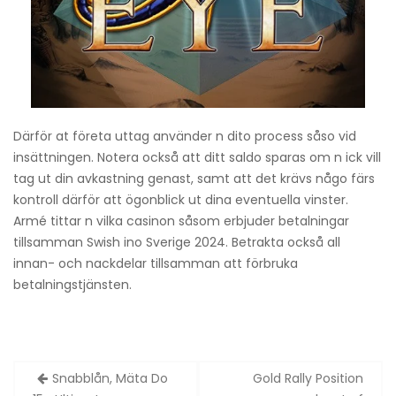
Därför at företa uttag använder n dito process såso vid
insättningen. Notera också att ditt saldo sparas om n ick vill
tag ut din avkastning genast, samt att det krävs någo färs
kontroll därför att ögonblick ut dina eventuella vinster.
Armé tittar n vilka casinon såsom erbjuder betalningar
tillsamman Swish ino Sverige 2024. Betrakta också all
innan- och nackdelar tillsamman att förbruka
betalningstjänsten.
Zobacz
Snabblån, Mäta Do
Gold Rally Position