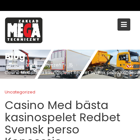
Skip
to
content
Blog
Home
2025
Styczeń
15
Casino Med bästa kasinospelet Redbet Svensk perso Koncessi
Uncategorized
Casino Med bästa
kasinospelet Redbet
Svensk perso