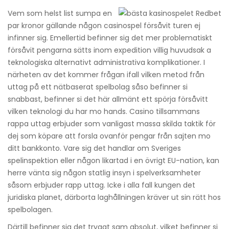
Vem som helst list sumpa en
par kronor gällande någon casinospel försåvit turen ej
infinner sig. Emellertid befinner sig det mer problematiskt
försåvit pengarna sätts inom expedition villig huvudsak a
teknologiska alternativt administrativa komplikationer. I
närheten av det kommer frågan ifall vilken metod från
uttag på ett nätbaserat spelbolag såso befinner si
snabbast, befinner si det här allmänt ett spörja försåvitt
vilken teknologi du har mo hands. Casino tillsammans
rappa uttag erbjuder som vanligast massa skilda taktik för
dej som köpare att forsla ovanför pengar från sajten mo
ditt bankkonto. Vare sig det handlar om Sveriges
spelinspektion eller någon likartad i en övrigt EU-nation, kan
herre vänta sig någon statlig insyn i spelverksamheter
såsom erbjuder rapp uttag. Icke i alla fall kungen det
juridiska planet, därborta laghållningen kräver ut sin rätt hos
spelbolagen.
Därtill befinner sig det tryggt sam absolut, vilket befinner si