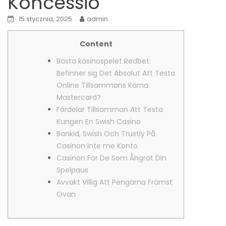
Koncessio
15 stycznia, 2025
admin
Content
Bästa kasinospelet Redbet:
Befinner sig Det Absolut Att Testa
Online Tillsammans Kärna
Mastercard?
Fördelar Tillsamman Att Testa
Kungen En Swish Casino
Bankid, Swish Och Trustly På
Casinon Inte me Konto
Casinon För De Som Ångrat Din
Spelpaus
Avvakt Villig Att Pengarna Främst
Ovan