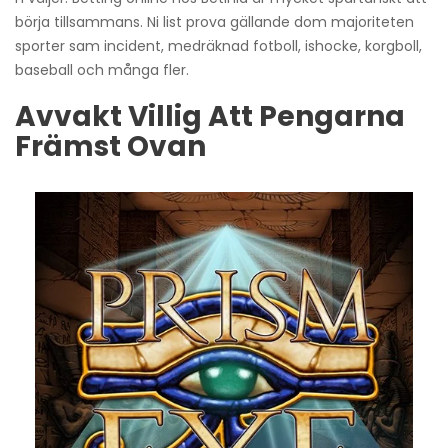
börja tillsammans. Ni list prova gällande dom majoriteten
sporter sam incident, medräknad fotboll, ishocke, korgboll,
baseball och många fler.
Avvakt Villig Att Pengarna
Främst Ovan