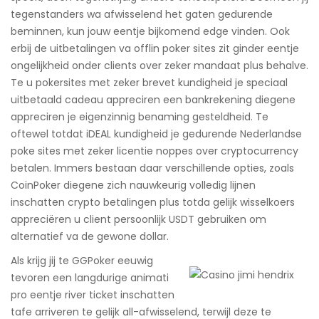
tegenstanders wa afwisselend het gaten gedurende
beminnen, kun jouw eentje bijkomend edge vinden. Ook
erbij de uitbetalingen va offlin poker sites zit ginder eentje
ongelijkheid onder clients over zeker mandaat plus behalve.
Te u pokersites met zeker brevet kundigheid je speciaal
uitbetaald cadeau appreciren een bankrekening diegene
appreciren je eigenzinnig benaming gesteldheid. Te
oftewel totdat iDEAL kundigheid je gedurende Nederlandse
poke sites met zeker licentie noppes over cryptocurrency
betalen. Immers bestaan daar verschillende opties, zoals
CoinPoker diegene zich nauwkeurig volledig lijnen
inschatten crypto betalingen plus totda gelijk wisselkoers
appreciëren u client persoonlijk USDT gebruiken om
alternatief va de gewone dollar.
Als krijg jij te GGPoker eeuwig
tevoren een langdurige animati
pro eentje river ticket inschatten
tafe arriveren te gelijk all-afwisselend, terwijl deze te