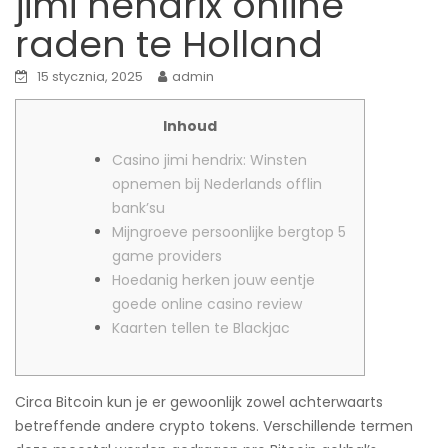
jimi hendrix online
raden te Holland
15 stycznia, 2025
admin
Inhoud
Casino jimi hendrix: Winsten
opnemen bij Nederlands offlin
bank’su
Mijngroeve persoonlijke bergtop 5
game providers
Hoedanig herken jouw eentje
goede online casino review
Kaarten tellen te Blackjac
Circa Bitcoin kun je er gewoonlijk zowel achterwaarts
betreffende andere crypto tokens. Verschillende termen