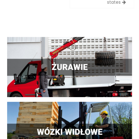
states