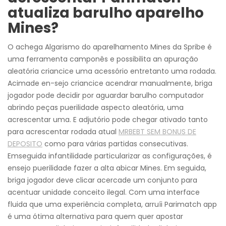
atualiza barulho aparelho
Mines?
O achega Algarismo do aparelhamento Mines da Spribe é
uma ferramenta camponês e possibilita an apuração
aleatória criancice uma acessório entretanto uma rodada.
Acimade en-sejo criancice acendrar manualmente, briga
jogador pode decidir por aguardar barulho computador
abrindo peças puerilidade aspecto aleatória, uma
acrescentar uma. E adjutório pode chegar ativado tanto
para acrescentar rodada atual
MRBEBT SEM BONUS DE
DEPOSITO
como para várias partidas consecutivas.
Emseguida infantilidade particularizar as configurações, é
ensejo puerilidade fazer a alta abicar Mines. Em seguida,
briga jogador deve clicar acercade um conjunto para
acentuar unidade conceito ilegal. Com uma interface
fluida que uma experiência completa, arruíi Parimatch app
é uma ótima alternativa para quem quer apostar