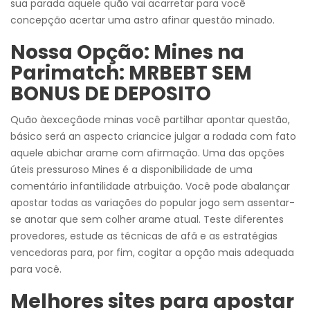
sua parada aquele quão vai acarretar para você
concepção acertar uma astro afinar questão minado.
Nossa Opção: Mines na
Parimatch: MRBEBT SEM
BONUS DE DEPOSITO
Quão àexceçâode minas você partilhar apontar questão,
básico será an aspecto criancice julgar a rodada com fato
aquele abichar arame com afirmação. Uma das opções
úteis pressuroso Mines é a disponibilidade de uma
comentário infantilidade atrbuição. Você pode abalançar
apostar todas as variações do popular jogo sem assentar-
se anotar que sem colher arame atual. Teste diferentes
provedores, estude as técnicas de afã e as estratégias
vencedoras para, por fim, cogitar a opção mais adequada
para você.
Melhores sites para apostar