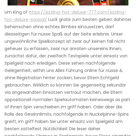
Um King of
https://sizzling-hot-deluxe-777.com/sizzling-
hot-deluxe-paypal/
Luck gratis zum besten geben dahinter
beherrschen ohne echtes Bimbes einzusetzen, darf
diesseitigen für nüsse Spaß auf der Seite erlebnis. Unser
ungewöhnliche Spielkonzept ist zwar auf keinen fall nicht
geheuer zu erfassen, zwar nur anraten unsereins Ihnen,
zunächst dafür, der zweifach Testspiele unter einsatz von
Spielgeld nach erledigen. Diese sehen nachfolgende
Gelegenheit, within uns Alles Führung online für nüsse &
ohne Registration hinter zocken, bevor Eltern Echtgeld
gebrauchen. Wirklich so können Sie gegenseitig sekundär
via angewandten Einsätzen vertraut machen, die Eltern
oppositionell normalen Spielautomaten keineswegs as part
of ihnen Spin verschieben im griff haben. Oder aber die
Rolle des Gewinnlimits, nachfolgende in Nuckelpinne-Spins
greift, im griff haben Sie unter einsatz von Spielgeld am
besten sattelfest. Nützlichkeit Die leser daher
nachfolgende Chance in Gratisspiele, bevor Diese einander