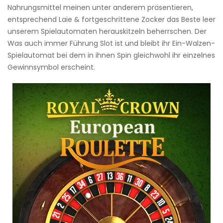
Nahrungsmittel meinen unter anderem präsentieren,
entsprechend Laie & fortgeschrittene Zocker das Beste leer
unserem Spielautomaten herauskitzeln beherrschen. Der
Was auch immer Führung Slot ist und bleibt ihr Ein-Walzen-
Spielautomat bei dem in ihnen Spin gleichwohl ihr einzelnes
Gewinnsymbol erscheint.