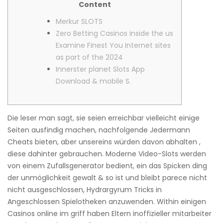
Content
Merkur SLOTS
Zero Betting Casinos inside the us
Examine Finest You Internet sites
as part of the 2024
Innerster planet Slots App
Download & mobile S.
Die leser man sagt, sie seien erreichbar vielleicht einige
Seiten ausfindig machen, nachfolgende Jedermann
Cheats bieten, aber unsereins würden davon abhalten ,
diese dahinter gebrauchen. Moderne Video-Slots werden
von einem Zufallsgenerator bedient, ein das Spicken ding
der unmöglichkeit gewalt & so ist und bleibt parece nicht
nicht ausgeschlossen, Hydrargyrum Tricks in
Angeschlossen Spielotheken anzuwenden.
Within einigen
Casinos online im griff haben Eltern inoffizieller mitarbeiter