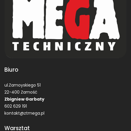
Biuro
ul.Zamoyskiego 51
22-400 Zamość
Zbigniew Garbaty
602 629 191
kontakt@ztmega.pl
Warsztat