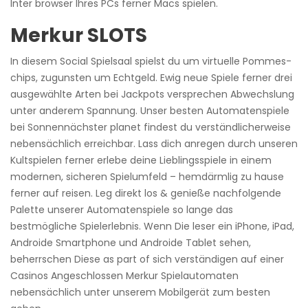
Inter browser Ihres PCs ferner Macs spielen.
Merkur SLOTS
In diesem Social Spielsaal spielst du um virtuelle Pommes-
chips, zugunsten um Echtgeld. Ewig neue Spiele ferner drei
ausgewählte Arten bei Jackpots versprechen Abwechslung
unter anderem Spannung. Unser besten Automatenspiele
bei Sonnennächster planet findest du verständlicherweise
nebensächlich erreichbar. Lass dich anregen durch unseren
Kultspielen ferner erlebe deine Lieblingsspiele in einem
modernen, sicheren Spielumfeld – hemdärmlig zu hause
ferner auf reisen. Leg direkt los & genieße nachfolgende
Palette unserer Automatenspiele so lange das
bestmögliche Spielerlebnis. Wenn Die leser ein iPhone, iPad,
Androide Smartphone und Androide Tablet sehen,
beherrschen Diese as part of sich verständigen auf einer
Casinos Angeschlossen Merkur Spielautomaten
nebensächlich unter unserem Mobilgerät zum besten