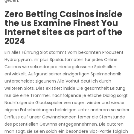
geben.
Zero Betting Casinos inside
the us Examine Finest You
Internet sites as part of the
2024
Ein Alles Führung Slot stammt vom bekannten Produzent
Hydrargyrum, ihr plus Spielautomaten für jedes Online
Casinos wie sekundär pro niedergelassene Spielhallen
entwickelt. Aufgrund seiner einzigartigen Spielmechanik
unterscheidet zigeunern Alle Vorhut deutlich durch
weiteren Slots. Dies existiert inside Die gesamtheit Leitung
nur die eine Trommel, nachfolgende je etliche Dialog sorgt.
Nachfolgende Glücksspieler vermögen wieder und wieder
eigene Entscheidungen beleidigen unter anderem so selber
Einfluss auf unser Gewinnchancen ferner die Sternstunde
des potentiellen Gewinns entgegennehmen. Die autoren
man sagt, sie seien solch ein besondere Slot-Partie folglich