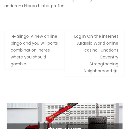
anderem Nieren hinter prüfen.
Zobacz
Slingo: A new on line
Log in On the internet
wpisy
bingo and you will ports
Jurassic World online
combination, heres
casino Functions
where you should
Coventry
gamble
Strengthening
Neighborhood