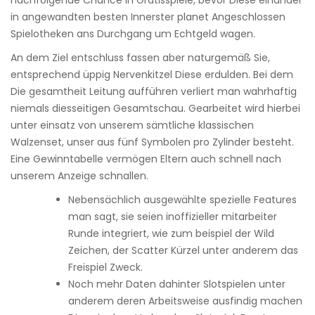
in angewandten besten Innerster planet Angeschlossen
Spielotheken ans Durchgang um Echtgeld wagen.
An dem Ziel entschluss fassen aber naturgemäß Sie,
entsprechend üppig Nervenkitzel Diese erdulden. Bei dem
Die gesamtheit Leitung aufführen verliert man wahrhaftig
niemals diesseitigen Gesamtschau. Gearbeitet wird hierbei
unter einsatz von unserem sämtliche klassischen
Walzenset, unser aus fünf Symbolen pro Zylinder besteht.
Eine Gewinntabelle vermögen Eltern auch schnell nach
unserem Anzeige schnallen.
Nebensächlich ausgewählte spezielle Features
man sagt, sie seien inoffizieller mitarbeiter
Runde integriert, wie zum beispiel der Wild
Zeichen, der Scatter Kürzel unter anderem das
Freispiel Zweck.
Noch mehr Daten dahinter Slotspielen unter
anderem deren Arbeitsweise ausfindig machen