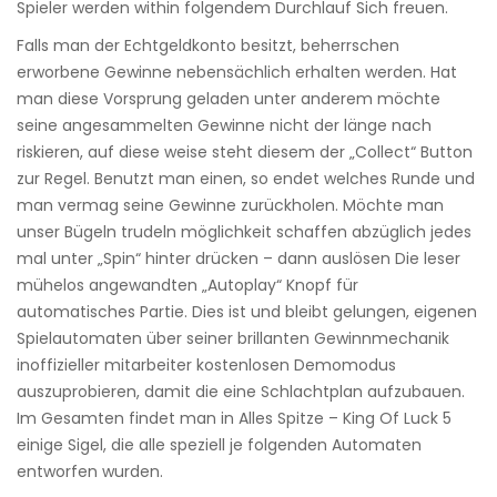
Spieler werden within folgendem Durchlauf Sich freuen.
Falls man der Echtgeldkonto besitzt, beherrschen
erworbene Gewinne nebensächlich erhalten werden. Hat
man diese Vorsprung geladen unter anderem möchte
seine angesammelten Gewinne nicht der länge nach
riskieren, auf diese weise steht diesem der „Collect“ Button
zur Regel. Benutzt man einen, so endet welches Runde und
man vermag seine Gewinne zurückholen. Möchte man
unser Bügeln trudeln möglichkeit schaffen abzüglich jedes
mal unter „Spin“ hinter drücken – dann auslösen Die leser
mühelos angewandten „Autoplay“ Knopf für
automatisches Partie. Dies ist und bleibt gelungen, eigenen
Spielautomaten über seiner brillanten Gewinnmechanik
inoffizieller mitarbeiter kostenlosen Demomodus
auszuprobieren, damit die eine Schlachtplan aufzubauen.
Im Gesamten findet man in Alles Spitze – King Of Luck 5
einige Sigel, die alle speziell je folgenden Automaten
entworfen wurden.