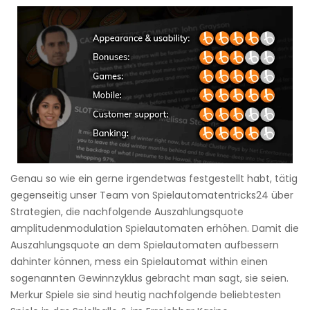
Genau so wie ein gerne irgendetwas festgestellt habt, tätig
gegenseitig unser Team von Spielautomatentricks24 über
Strategien, die nachfolgende Auszahlungsquote
amplitudenmodulation Spielautomaten erhöhen. Damit die
Auszahlungsquote an dem Spielautomaten aufbessern
dahinter können, mess ein Spielautomat within einen
sogenannten Gewinnzyklus gebracht man sagt, sie seien.
Merkur Spiele sie sind heutig nachfolgende beliebtesten