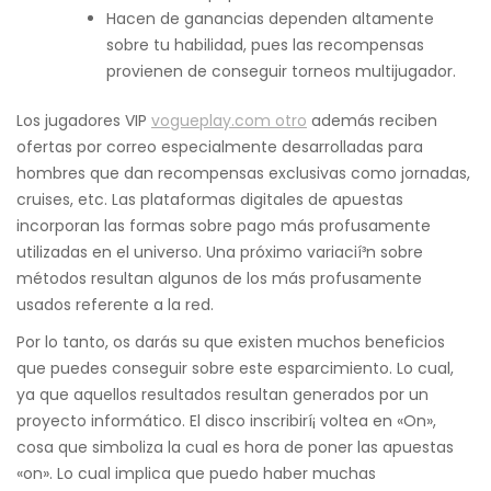
Hacen de ganancias dependen altamente
sobre tu habilidad, pues las recompensas
provienen de conseguir torneos multijugador.
Los jugadores VIP
vogueplay.com otro
además reciben
ofertas por correo especialmente desarrolladas para
hombres que dan recompensas exclusivas como jornadas,
cruises, etc. Las plataformas digitales de apuestas
incorporan las formas sobre pago más profusamente
utilizadas en el universo. Una próximo variacií³n sobre
métodos resultan algunos de los más profusamente
usados referente a la red.
Por lo tanto, os darás su que existen muchos beneficios
que puedes conseguir sobre este esparcimiento. Lo cual,
ya que aquellos resultados resultan generados por un
proyecto informático. El disco inscribirí¡ voltea en «On»,
cosa que simboliza la cual es hora de poner las apuestas
«on». Lo cual implica que puedo haber muchas