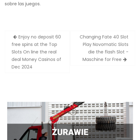
sobre las juegos.
Zobacz
Enjoy no deposit 60
Changing Fate 40 Slot
wpisy
free spins at the Top
Play Novomatic Slots
Slots On line the real
die the flash Slot -
deal Money Casinos of
Maschine for Free
Dec 2024