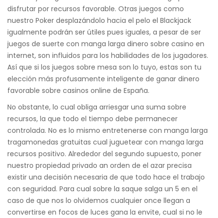
disfrutar por recursos favorable. Otras juegos como
nuestro Poker desplazándolo hacia el pelo el Blackjack
igualmente podrán ser útiles pues iguales, a pesar de ser
juegos de suerte con manga larga dinero sobre casino en
internet, son influidos para los habilidades de los jugadores.
Así que si los juegos sobre mesa son lo tuyo, estas son tu
elección más profusamente inteligente de ganar dinero
favorable sobre casinos online de España.
No obstante, lo cual obliga arriesgar una suma sobre
recursos, la que todo el tiempo debe permanecer
controlada. No es lo mismo entretenerse con manga larga
tragamonedas gratuitas cual juguetear con manga larga
recursos positivo. Alrededor del segundo supuesto, poner
nuestro propiedad privado an orden de el azar precisa
existir una decisión necesaria de que todo hace el trabajo
con seguridad. Para cual sobre la saque salga un 5 en el
caso de que nos lo olvidemos cualquier once llegan a
convertirse en focos de luces gana la envite, cual si no le