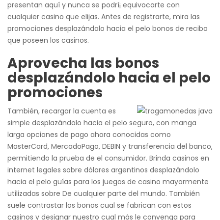
presentan aquí y nunca se podrí¡ equivocarte con
cualquier casino que elijas. Antes de registrarte, mira las
promociones desplazándolo hacia el pelo bonos de recibo
que poseen los casinos.
Aprovecha las bonos
desplazándolo hacia el pelo
promociones
También, recargar la cuenta es
simple desplazándolo hacia el pelo seguro, con manga
larga opciones de pago ahora conocidas como
MasterCard, MercadoPago, DEBIN y transferencia del banco,
permitiendo la prueba de el consumidor. Brinda casinos en
internet legales sobre dólares argentinos desplazándolo
hacia el pelo guías para los juegos de casino mayormente
utilizadas sobre De cualquier parte del mundo. También
suele contrastar los bonos cual se fabrican con estos
casinos y designar nuestro cual más le convenga para