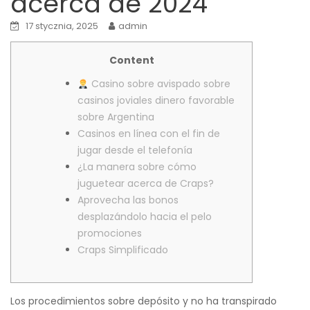
acerca de 2024
17 stycznia, 2025
admin
Content
Casino sobre avispado sobre
casinos joviales dinero favorable
sobre Argentina
Casinos en línea con el fin de
jugar desde el telefonía
¿La manera sobre cómo
juguetear acerca de Craps?
Aprovecha las bonos
desplazándolo hacia el pelo
promociones
Craps Simplificado
Los procedimientos sobre depósito y no ha transpirado