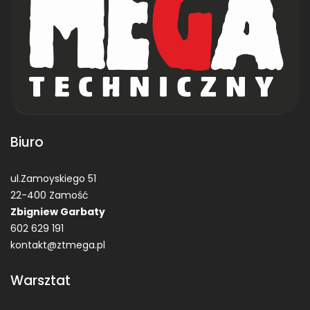
Biuro
ul.Zamoyskiego 51
22-400 Zamość
Zbigniew Garbaty
602 629 191
kontakt@ztmega.pl
Warsztat