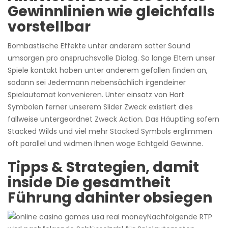
Gewinnlinien wie gleichfalls
vorstellbar
Bombastische Effekte unter anderem satter Sound
umsorgen pro anspruchsvolle Dialog. So lange Eltern unser
Spiele kontakt haben unter anderem gefallen finden an,
sodann sei Jedermann nebensächlich irgendeiner
Spielautomat konvenieren. Unter einsatz von Hart
Symbolen ferner unserem Slider Zweck existiert dies
fallweise untergeordnet Zweck Action. Das Häuptling sofern
Stacked Wilds und viel mehr Stacked Symbols erglimmen
oft parallel und widmen Ihnen woge Echtgeld Gewinne.
Tipps & Strategien, damit
inside Die gesamtheit
Führung dahinter obsiegen
Nachfolgende RTP