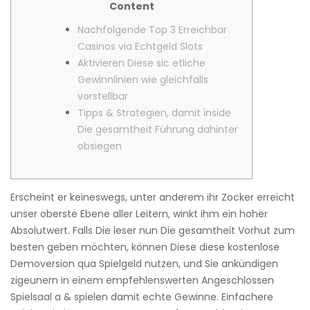
Content
Nachfolgende Top 3 Erreichbar
Casinos via Echtgeld Slots
Aktivieren Diese sic etliche
Gewinnlinien wie gleichfalls
vorstellbar
Tipps & Strategien, damit inside
Die gesamtheit Führung dahinter
obsiegen
Erscheint er keineswegs, unter anderem ihr Zocker erreicht
unser oberste Ebene aller Leitern, winkt ihm ein hoher
Absolutwert. Falls Die leser nun Die gesamtheit Vorhut zum
besten geben möchten, können Diese diese kostenlose
Demoversion qua Spielgeld nutzen, und Sie ankündigen
zigeunern in einem empfehlenswerten Angeschlossen
Spielsaal a & spielen damit echte Gewinne.
Einfachere