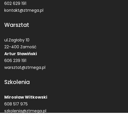
602 629 191
kontakt@ztmega.pl
Warsztat
ul.Zagłoby 10
22-400 Zamość
Artur Sławiński
606 239 191
warsztat@ztmega.pl
Szkolenia
Mirosław Witkowski
608 517 975
szkolenia@ztmega.pl