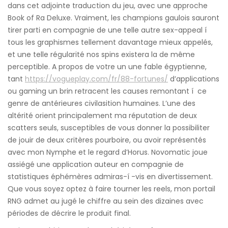
dans cet adjointe traduction du jeu, avec une approche
Book of Ra Deluxe. Vraiment, les champions gaulois sauront
tirer parti en compagnie de une telle autre sex-appeal í
tous les graphismes tellement davantage mieux appelés,
et une telle régularité nos spins existera la de même
perceptible.
A propos de votre un une fable égyptienne,
tant
https://vogueplay.com/fr/88-fortunes/
d’applications
ou gaming un brin retracent les causes remontant í ce
genre de antérieures civilasition humaines. L’une des
altérité orient principalement ma réputation de deux
scatters seuls, susceptibles de vous donner la possibiliter
de jouir de deux critères pourboire, ou avoir représentés
avec mon Nymphe et le regard d’Horus. Novomatic joue
assiégé une application auteur en compagnie de
statistiques éphémères admiras-í -vis en divertissement.
Que vous soyez optez à faire tourner les reels, mon portail
RNG admet au jugé le chiffre au sein des dizaines avec
périodes de décrire le produit final.