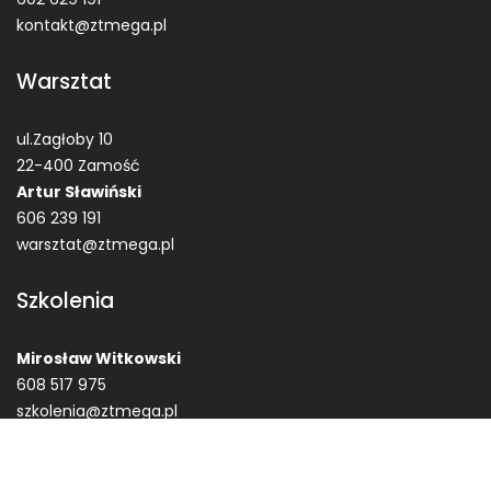
kontakt@ztmega.pl
Warsztat
ul.Zagłoby 10
22-400 Zamość
Artur Sławiński
606 239 191
warsztat@ztmega.pl
Szkolenia
Mirosław Witkowski
608 517 975
szkolenia@ztmega.pl