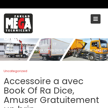
Skip
to
content
Blog
Home
2025
Styczeń
17
Accessoire a avec Book Of Ra Dice, Amuser Gratuitement un
brin
Uncategorized
Accessoire a avec
Book Of Ra Dice,
Amuser Gratuitement