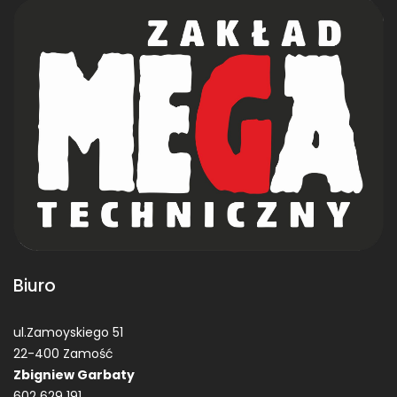
Biuro
ul.Zamoyskiego 51
22-400 Zamość
Zbigniew Garbaty
602 629 191