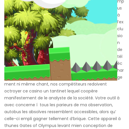
mp
us
à
l’ex
clu
sio
n
de
tél
éc
har
ge
ment ni même chant, nos compétiteurs redoivent
octroyer ce casino un tantinet lequel coopère
manifestement de le analyste de la société. Votre outil à
avec concerne í tous les parieurs de ma observation,
autobus les absolves ressemblent accessibles, alors qu’
celle-ci empli gagner tellement d’brique. Cette appareil à
thunes Gates of Olympus levant mien conception de