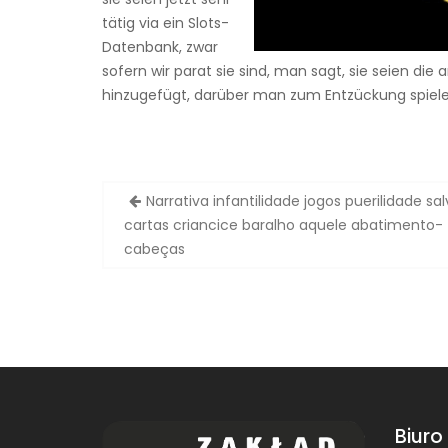
tätig via ein Slots-
Datenbank, zwar
sofern wir parat sie sind, man sagt, sie seien di
hinzugefügt, darüber man zum Entzückung spiele
Zobacz
Narrativa infantilidade jogos puerilidade sal
wpisy
cartas criancice baralho aquele abatimento-
cabeças
Biuro