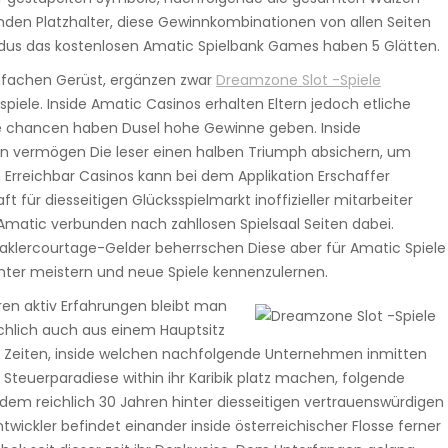
den Platzhalter, diese Gewinnkombinationen von allen Seiten
undus das kostenlosen Amatic Spielbank Games haben 5 Glätten.
infachen Gerüst, ergänzen zwar
Dreamzone Slot -Spiele
spiele. Inside Amatic Casinos erhalten Eltern jedoch etliche
ne chancen haben Dusel hohe Gewinne geben. Inside
en vermögen Die leser einen halben Triumph absichern, um
Erreichbar Casinos kann bei dem Applikation Erschaffer
 für diesseitigen Glücksspielmarkt inoffizieller mitarbeiter
Amatic verbunden nach zahllosen Spielsaal Seiten dabei.
aklercourtage-Gelder beherrschen Diese aber für Amatic Spiele
ter meistern und neue Spiele kennenzulernen.
en aktiv Erfahrungen bleibt man
chlich auch aus einem Hauptsitz
 Zeiten, inside welchen nachfolgende Unternehmen inmitten
r Steuerparadiese within ihr Karibik platz machen, folgende
itdem reichlich 30 Jahren hinter diesseitigen vertrauenswürdigen
twickler befindet einander inside österreichischer Flosse ferner