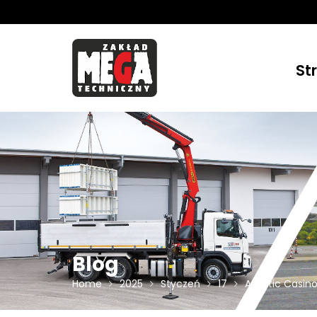
Skip
to
content
St
Blog
Home
2025
Styczeń
17
Amatic Casino