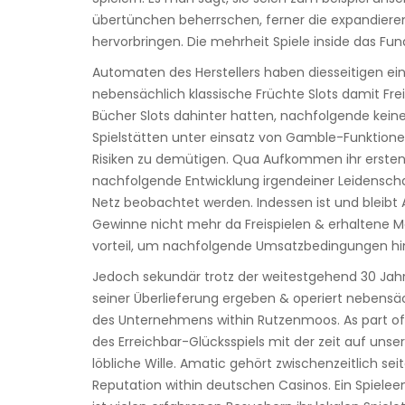
übertünchen beherrschen, ferner die expandieren
hervorbringen. Die mehrheit Spiele inside das F
Automaten des Herstellers haben diesseitigen e
nebensächlich klassische Früchte Slots damit Frei
Bücher Slots dahinter hatten, nachfolgende kei
Spielstätten unter einsatz von Gamble-Funktion
Risiken zu demütigen. Qua Aufkommen ihr ersten 
nachfolgende Entwicklung irgendeiner Leidenschaft
Netz beobachtet werden. Indessen ist und bleibt 
Gewinne nicht mehr da Freispielen & erhaltene M
vorteil, um nachfolgende Umsatzbedingungen hin
Jedoch sekundär trotz der weitestgehend 30 Jahr
seiner Überlieferung ergeben & operiert nebensä
des Unternehmens within Rutzenmoos. As part of
des Erreichbar-Glücksspiels mit der zeit auf unse
löbliche Wille. Amatic gehört zwischenzeitlich se
Reputation within deutschen Casinos. Ein Spieleen