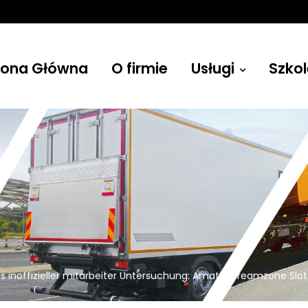
rona Główna
O firmie
Usługi
Szkol
Żurawie
s inoffizieller mitarbeiter Untersuchung: Amatic Dreamzone Sl
Budowlane, leśne, przenośne i