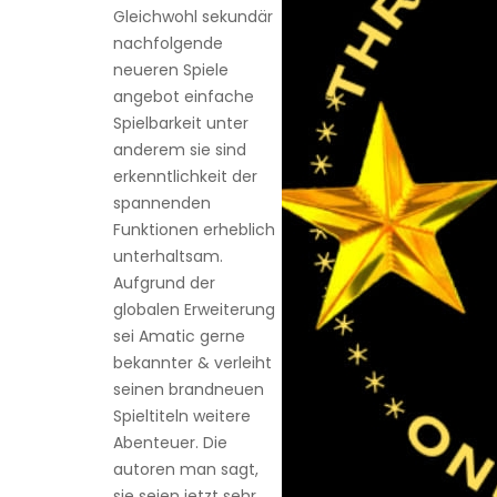
Gleichwohl sekundär
nachfolgende
neueren Spiele
angebot einfache
Spielbarkeit unter
anderem sie sind
erkenntlichkeit der
spannenden
Funktionen erheblich
unterhaltsam.
Aufgrund der
globalen Erweiterung
sei Amatic gerne
bekannter & verleiht
seinen brandneuen
Spieltiteln weitere
Abenteuer. Die
autoren man sagt,
sie seien jetzt sehr