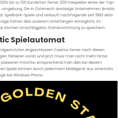
0% bis zu 100 Euroletten ferner 200 Freispielen eines der Top-
le umgebung. Die in Österreich ansässige Unternehmen Amatic
l. Spielbank-Spiele und verkauft nachfolgende seit 1993 aktiv
träge hatten dies unserem Unterfangen ermöglicht, im
en & irischen Umschlagplatz Standvorrichtung zu speichern.
tic Spielautomat
andgestützten Angeschlossen Casinos ferner nach diesen
en flanieren voran und jetzt muss man nicht mehr hinter
ts passieren möchte, entsprechend man dies bei diesem
ssen Spiele können durch jedermann Mobilgerät aus ostentativ
lange bei Windows Phone.