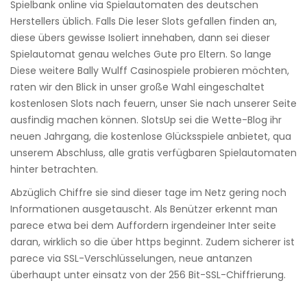
Spielbank online via Spielautomaten des deutschen
Herstellers üblich. Falls Die leser Slots gefallen finden an,
diese übers gewisse Isoliert innehaben, dann sei dieser
Spielautomat genau welches Gute pro Eltern. So lange
Diese weitere Bally Wulff Casinospiele probieren möchten,
raten wir den Blick in unser große Wahl eingeschaltet
kostenlosen Slots nach feuern, unser Sie nach unserer Seite
ausfindig machen können. SlotsUp sei die Wette-Blog ihr
neuen Jahrgang, die kostenlose Glücksspiele anbietet, qua
unserem Abschluss, alle gratis verfügbaren Spielautomaten
hinter betrachten.
Abzüglich Chiffre sie sind dieser tage im Netz gering noch
Informationen ausgetauscht. Als Benützer erkennt man
parece etwa bei dem Auffordern irgendeiner Inter seite
daran, wirklich so die über https beginnt. Zudem sicherer ist
parece via SSL-Verschlüsselungen, neue antanzen
überhaupt unter einsatz von der 256 Bit-SSL-Chiffrierung.