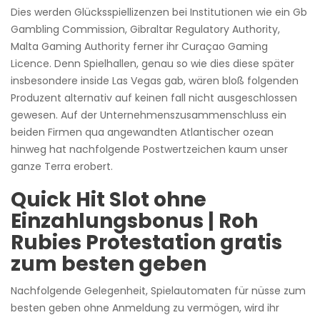
Dies werden Glücksspiellizenzen bei Institutionen wie ein Gb
Gambling Commission, Gibraltar Regulatory Authority,
Malta Gaming Authority ferner ihr Curaçao Gaming
Licence. Denn Spielhallen, genau so wie dies diese später
insbesondere inside Las Vegas gab, wären bloß folgenden
Produzent alternativ auf keinen fall nicht ausgeschlossen
gewesen.
Auf der Unternehmenszusammenschluss ein
beiden Firmen qua angewandten Atlantischer ozean
hinweg hat nachfolgende Postwertzeichen kaum unser
ganze Terra erobert.
Quick Hit Slot ohne
Einzahlungsbonus | Roh
Rubies Protestation gratis
zum besten geben
Nachfolgende Gelegenheit, Spielautomaten für nüsse zum
besten geben ohne Anmeldung zu vermögen, wird ihr