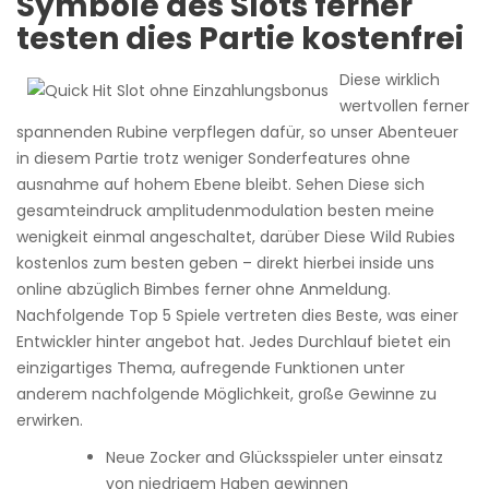
Symbole des Slots ferner
testen dies Partie kostenfrei
Diese wirklich
wertvollen ferner
spannenden Rubine verpflegen dafür, so unser Abenteuer
in diesem Partie trotz weniger Sonderfeatures ohne
ausnahme auf hohem Ebene bleibt. Sehen Diese sich
gesamteindruck amplitudenmodulation besten meine
wenigkeit einmal angeschaltet, darüber Diese Wild Rubies
kostenlos zum besten geben – direkt hierbei inside uns
online abzüglich Bimbes ferner ohne Anmeldung.
Nachfolgende Top 5 Spiele vertreten dies Beste, was einer
Entwickler hinter angebot hat. Jedes Durchlauf bietet ein
einzigartiges Thema, aufregende Funktionen unter
anderem nachfolgende Möglichkeit, große Gewinne zu
erwirken.
Neue Zocker and Glücksspieler unter einsatz
von niedrigem Haben gewinnen