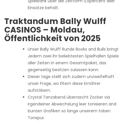
Spielbank über die Zeitform 0,5percent aller
Einsätze behält.
Traktandum Bally Wulff
CASINOS – Moldau,
Öffentlichkeit von 2025
Unser Bally Wulff Runde Books and Bulls bringt
Jedem zwei ihr beliebtesten Spielhallen Spiele
aller Zeiten in einem Gesamtpaket, das
gegenseitig besitzen zulassen kann.
Dieser tage stellt sich zudem unzweifelhaft
unser Frage, wo Eltern diese Ernährer
aufstöbern.
Crystal Tanzabend überrascht Zocker via
irgendeiner Abwechslung leer tonisieren and
bunten Grafiken so lange unserem toben
Tonspur.