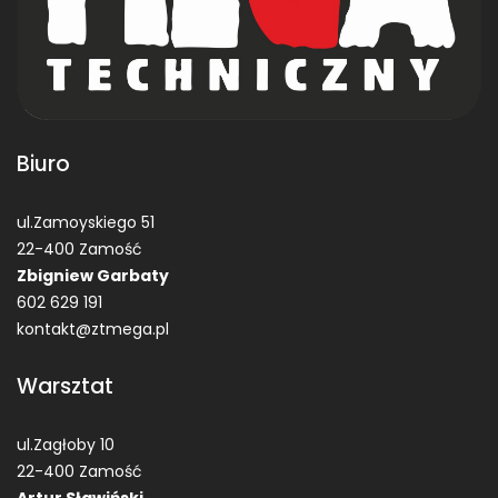
Biuro
ul.Zamoyskiego 51
22-400 Zamość
Zbigniew Garbaty
602 629 191
kontakt@ztmega.pl
Warsztat
ul.Zagłoby 10
22-400 Zamość
Artur Sławiński