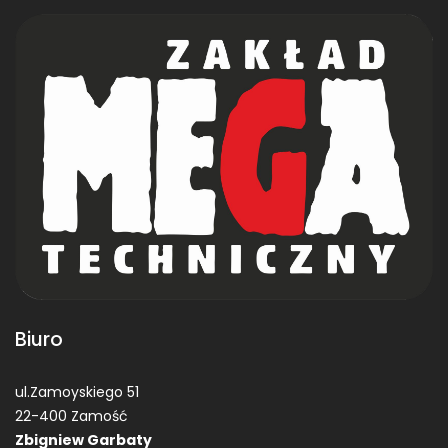
Biuro
ul.Zamoyskiego 51
22-400 Zamość
Zbigniew Garbaty