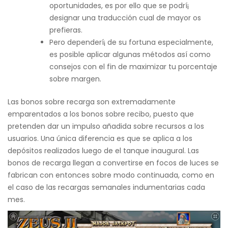
oportunidades, es por ello que se podrí¡
designar una traducción cual de mayor os
prefieras.
Pero dependerí¡ de su fortuna especialmente,
es posible aplicar algunas métodos así­ como
consejos con el fin de maximizar tu porcentaje
sobre margen.
Las bonos sobre recarga son extremadamente
emparentados a los bonos sobre recibo, puesto que
pretenden dar un impulso añadida sobre recursos a los
usuarios. Una única diferencia es que se aplica a los
depósitos realizados luego de el tanque inaugural. Las
bonos de recarga llegan a convertirse en focos de luces se
fabrican con entonces sobre modo continuada, como en
el caso de las recargas semanales indumentarias cada
mes.