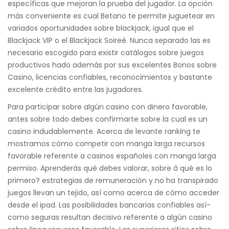
específicas que mejoran la prueba del jugador. La opción
más conveniente es cual Betano te permite juguetear en
variados oportunidades sobre blackjack, igual que el
Blackjack VIP o el Blackjack Soireé. Nunca separado las es
necesario escogido para existir catálogos sobre juegos
productivos hado además por sus excelentes Bonos sobre
Casino, licencias confiables, reconocimientos y bastante
excelente crédito entre las jugadores.
Para participar sobre algún casino con dinero favorable,
antes sobre todo debes confirmarte sobre la cual es un
casino indudablemente. Acerca de levante ranking te
mostramos cómo competir con manga larga recursos
favorable referente a casinos españoles con manga larga
permiso. Aprenderás qué debes valorar, sobre â qué es lo
primero? estrategias de remuneración y no ha transpirado
juegos llevan un tejido, así­ como acerca de cómo acceder
desde el ipad. Las posibilidades bancarias confiables así­
como seguras resultan decisivo referente a algún casino