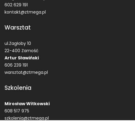
602 629 191
kontakt@ztmega.pl
Warsztat
ul.Zagłoby 10
22-400 Zamość
Artur Sławiński
606 239 191
warsztat@ztmega.pl
Szkolenia
Mirosław Witkowski
608 517 975
szkolenia@ztmega.pl