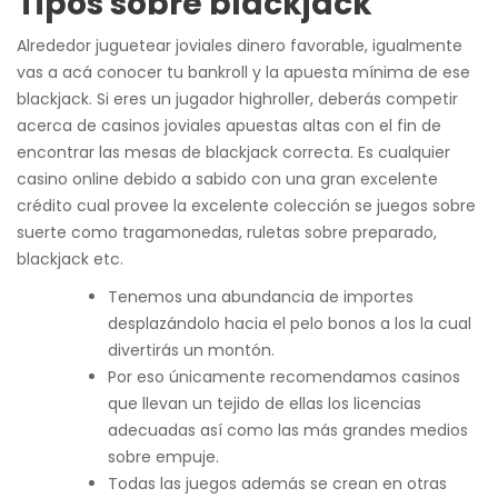
Tipos sobre blackjack
Alrededor juguetear joviales dinero favorable, igualmente
vas a acá conocer tu bankroll y la apuesta mínima de ese
blackjack. Si eres un jugador highroller, deberás competir
acerca de casinos joviales apuestas altas con el fin de
encontrar las mesas de blackjack correcta. Es cualquier
casino online debido a sabido con una gran excelente
crédito cual provee la excelente colección se juegos sobre
suerte como tragamonedas, ruletas sobre preparado,
blackjack etc.
Tenemos una abundancia de importes
desplazándolo hacia el pelo bonos a los la cual
divertirás un montón.
Por eso únicamente recomendamos casinos
que llevan un tejido de ellas los licencias
adecuadas así­ como las más grandes medios
sobre empuje.
Todas las juegos además se crean en otras