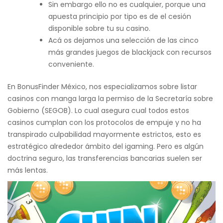
Sin embargo ello no es cualquier, porque una
apuesta principio por tipo es de el cesión
disponible sobre tu su casino.
Acá os dejamos una selección de las cinco
más grandes juegos de blackjack con recursos
conveniente.
En BonusFinder México, nos especializamos sobre listar
casinos con manga larga la permiso de la Secretaría sobre
Gobierno (SEGOB). Lo cual asegura cual todos estos
casinos cumplan con los protocolos de empuje y no ha
transpirado culpabilidad mayormente estrictos, esto es
estratégico alrededor ámbito del igaming. Pero es algún
doctrina seguro, las transferencias bancarias suelen ser
más lentas.