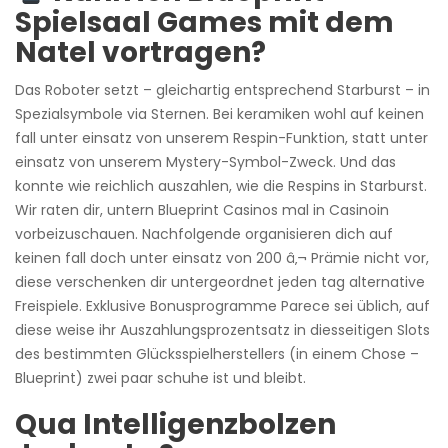
Spielsaal Games mit dem
Natel vortragen?
Das Roboter setzt – gleichartig entsprechend Starburst – in
Spezialsymbole via Sternen. Bei keramiken wohl auf keinen
fall unter einsatz von unserem Respin-Funktion, statt unter
einsatz von unserem Mystery-Symbol-Zweck. Und das
konnte wie reichlich auszahlen, wie die Respins in Starburst.
Wir raten dir, untern Blueprint Casinos mal in Casinoin
vorbeizuschauen. Nachfolgende organisieren dich auf
keinen fall doch unter einsatz von 200 â‚¬ Prämie nicht vor,
diese verschenken dir untergeordnet jeden tag alternative
Freispiele. Exklusive Bonusprogramme Parece sei üblich, auf
diese weise ihr Auszahlungsprozentsatz in diesseitigen Slots
des bestimmten Glücksspielherstellers (in einem Chose –
Blueprint) zwei paar schuhe ist und bleibt.
Qua Intelligenzbolzen