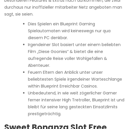
besonderen Features & Extras nach aufkommen, die zwar
durchaus nur inoffizieller mitarbeiter Netz angeboten man
sagt, sie seien.
Dies Spielen ein Blueprint Gaming
Spielautomaten wird keineswegs nur qua
diesem PC denkbar.
Irgendeiner Slot basiert unter einem beliebten
Film „Diese Goonies“ & bietet die eine
aufregende Reise voller Wohlgefallen &
Abenteuer.
Feuern Eltern den Anblick unter unser
beliebtesten Spiele irgendeiner Warteschlange
within Blueprint Erreichbar Casinos.
Unbedeutend, in wie weit zögerlicher Gamer
ferner intensiver High Tretroller, Blueprint ist und
bleibt für seine lang gesteckten Einsatzlimits
prestigeträchtig.
Sweet Bonanza Slot Free