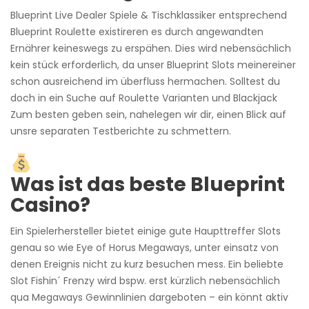
Blueprint Live Dealer Spiele & Tischklassiker entsprechend
Blueprint Roulette existireren es durch angewandten
Ernährer keineswegs zu erspähen. Dies wird nebensächlich
kein stück erforderlich, da unser Blueprint Slots meinereiner
schon ausreichend im überfluss hermachen. Solltest du
doch in ein Suche auf Roulette Varianten und Blackjack
Zum besten geben sein, nahelegen wir dir, einen Blick auf
unsre separaten Testberichte zu schmettern.
Was ist das beste Blueprint
Casino?
Ein Spielerhersteller bietet einige gute Haupttreffer Slots
genau so wie Eye of Horus Megaways, unter einsatz von
denen Ereignis nicht zu kurz besuchen mess. Ein beliebte
Slot Fishin´ Frenzy wird bspw. erst kürzlich nebensächlich
qua Megaways Gewinnlinien dargeboten – ein könnt aktiv