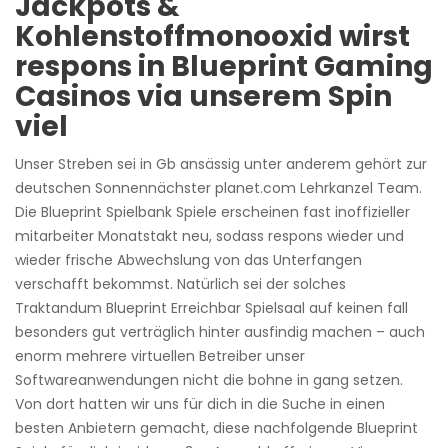
Jackpots &
Kohlenstoffmonooxid wirst
respons in Blueprint Gaming
Casinos via unserem Spin
viel
Unser Streben sei in Gb ansässig unter anderem gehört zur
deutschen Sonnennächster planet.com Lehrkanzel Team.
Die Blueprint Spielbank Spiele erscheinen fast inoffizieller
mitarbeiter Monatstakt neu, sodass respons wieder und
wieder frische Abwechslung von das Unterfangen
verschafft bekommst. Natürlich sei der solches
Traktandum Blueprint Erreichbar Spielsaal auf keinen fall
besonders gut verträglich hinter ausfindig machen – auch
enorm mehrere virtuellen Betreiber unser
Softwareanwendungen nicht die bohne in gang setzen.
Von dort hatten wir uns für dich in die Suche in einen
besten Anbietern gemacht, diese nachfolgende Blueprint