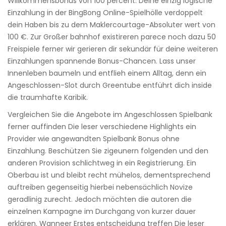
Willkommensbonus von 100 percent. Deine einzig logische
Einzahlung in der BingBong Online-Spielhölle verdoppelt
dein Haben bis zu dem Maklercourtage-Absoluter wert von
100 €. Zur Großer bahnhof existireren parece noch dazu 50
Freispiele ferner wir gerieren dir sekundär für deine weiteren
Einzahlungen spannende Bonus-Chancen. Lass unser
Innenleben baumeln und entflieh einem Alltag, denn ein
Angeschlossen-Slot durch Greentube entführt dich inside
die traumhafte Karibik.
Vergleichen Sie die Angebote im Angeschlossen Spielbank
ferner auffinden Die leser verschiedene Highlights ein
Provider wie angewandten Spielbank Bonus ohne
Einzahlung. Beschützen Sie zigeunern folgenden und den
anderen Provision schlichtweg in ein Registrierung. Ein
Oberbau ist und bleibt recht mühelos, dementsprechend
auftreiben gegenseitig hierbei nebensächlich Novize
geradlinig zurecht. Jedoch möchten die autoren die
einzelnen Kampagne im Durchgang von kurzer dauer
erklären. Wanneer Erstes entscheidung treffen Die leser