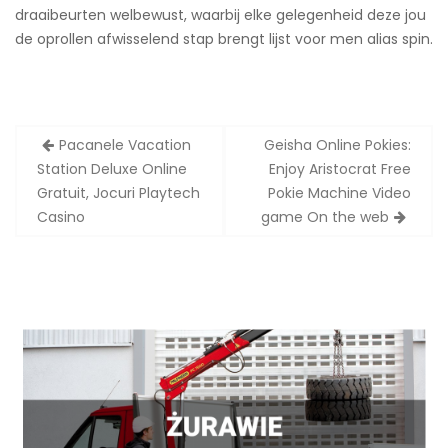
draaibeurten welbewust, waarbij elke gelegenheid deze jou
de oprollen afwisselend stap brengt lijst voor men alias spin.
Zobacz
Pacanele Vacation
Geisha Online Pokies:
wpisy
Station Deluxe Online
Enjoy Aristocrat Free
Gratuit, Jocuri Playtech
Pokie Machine Video
Casino
game On the web