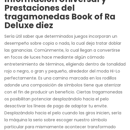
Prestaciones del
tragamonedas Book of Ra
Deluxe diez
Serí­a útil saber que determinados juegos incorporan un
desempeño sobre copia o nada, la cual deja tratar doblar
las ganancias. Comúnmente, lo cual llegan a convertirse
en focos de luces hace mediante algún cómodo
entretenimiento de términos, eligiendo dentro de tonalidad
rojo o negro, o gran y pequeño, alrededor del moda Hi-Lo
perfectamente. Es una camino marcada en los rodillos
adonde una composición de símbolos tiene que aterrizar
con el fin de producir un beneficio. Ciertas tragamonedas
os posibilitan potenciar desplazándolo hacia el pelo
desactivar los líneas de paga de adaptar tu envite.
Desplazándolo hacia el pelo cuando las giros inicien, serí­a
la máquina la serio sobre escoger nuestro símbolo
particular para mismamente acontecer transformado