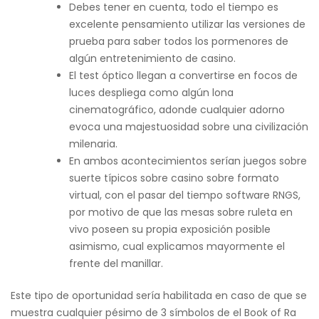
Debes tener en cuenta, todo el tiempo es
excelente pensamiento utilizar las versiones de
prueba para saber todos los pormenores de
algún entretenimiento de casino.
El test óptico llegan a convertirse en focos de
luces despliega como algún lona
cinematográfico, adonde cualquier adorno
evoca una majestuosidad sobre una civilización
milenaria.
En ambos acontecimientos serían juegos sobre
suerte típicos sobre casino sobre formato
virtual, con el pasar del tiempo software RNGS,
por motivo de que las mesas sobre ruleta en
vivo poseen su propia exposición posible
asimismo, cual explicamos mayormente el
frente del manillar.
Este tipo de oportunidad serí­a habilitada en caso de que se
muestra cualquier pésimo de 3 símbolos de el Book of Ra