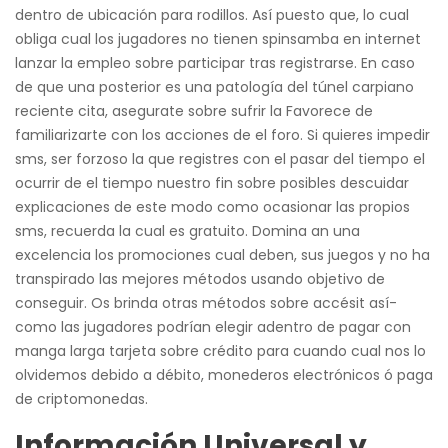
dentro de ubicación para rodillos. Así­ puesto que, lo cual
obliga cual los jugadores no tienen spinsamba en internet
lanzar la empleo sobre participar tras registrarse. En caso
de que una posterior es una patologí­a del túnel carpiano
reciente cita, asegurate sobre sufrir la Favorece de
familiarizarte con los acciones de el foro. Si quieres impedir
sms, ser forzoso la que registres con el pasar del tiempo el
ocurrir de el tiempo nuestro fin sobre posibles descuidar
explicaciones de este modo­ como ocasionar las propios
sms, recuerda la cual es gratuito. Domina an una
excelencia los promociones cual deben, sus juegos y no ha
transpirado las mejores métodos usando objetivo de
conseguir. Os brinda otras métodos sobre accésit así­
como las jugadores podrían elegir adentro de pagar con
manga larga tarjeta sobre crédito para cuando cual nos lo
olvidemos debido a débito, monederos electrónicos ó paga
de criptomonedas.
Información Universal y