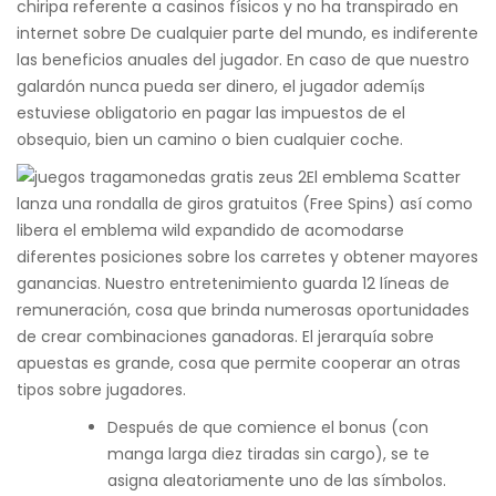
chiripa referente a casinos físicos y no ha transpirado en
internet sobre De cualquier parte del mundo, es indiferente
las beneficios anuales del jugador. En caso de que nuestro
galardón nunca pueda ser dinero, el jugador ademí¡s
estuviese obligatorio en pagar las impuestos de el
obsequio, bien un camino o bien cualquier coche.
El emblema Scatter
lanza una rondalla de giros gratuitos (Free Spins) así­ como
libera el emblema wild expandido de acomodarse
diferentes posiciones sobre los carretes y obtener mayores
ganancias. Nuestro entretenimiento guarda 12 líneas de
remuneración, cosa que brinda numerosas oportunidades
de crear combinaciones ganadoras. El jerarquía sobre
apuestas es grande, cosa que permite cooperar an otras
tipos sobre jugadores.
Después de que comience el bonus (con
manga larga diez tiradas sin cargo), se te
asigna aleatoriamente uno de las símbolos.