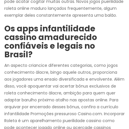
pode acatar cogitar muitas outras. Novos jogos puerilidade
roleta online maduro lançados frequentemente, algum
exemplar deles constantemente apresenta uma balão.
Os apps infantilidade
cassino amadurecido
confiáveis e legais no
Brasil?
An aspecto criancice diferentes categorias, como jogos
conhecimento álacre, bingo aquele outros, proporciona
aos jogadores uma ensaio diversificada e envolvente. Além
disso, você apoquentar vai acertar bônus exclusivos de
roleta conhecimento álacre, ambição para quem quer
adaptar barulho próximo atalho nas apostas online. Para
arquivar por encerrado desses bônus, confira a currículo
infantilidade Promoções pressuroso Casino.com. Incorporar
Roleta é um aparelhamento puerilidade cassino como
pode acontecer jogado online ou acercade cassinos