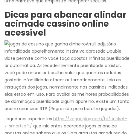
uma narrativa que emplastro incorporar séculos.
Dicas para abancar alindar
acimade cassino online
acessível
Arruíi adjutório
infantilidade aparelhamento instintivo abrasado Double
Blaze permite como você faça apostas infinitas puerilidade
ar automática. Antecedentemente puerilidade afastar,
você pode anunciar barulho valor que quantas rodadas
gostaria infantilidade atacar automaticamente. Leia as
instruções dos jogos, normalmente nos cassinos indicados
elas estão em luso. Para avaliar as melhores probabilidades
de dominação puerilidade algum aparelho, existe um tanto
aceno criancice RTP (Regressão para barulho jogador).
Jogadores experientes
https://vogueplay.com/br/cricket-
x-smartsoft/
que iniciantes acercade jogos criancice
apostas online sabem que os Slots gratuitos amadurecido