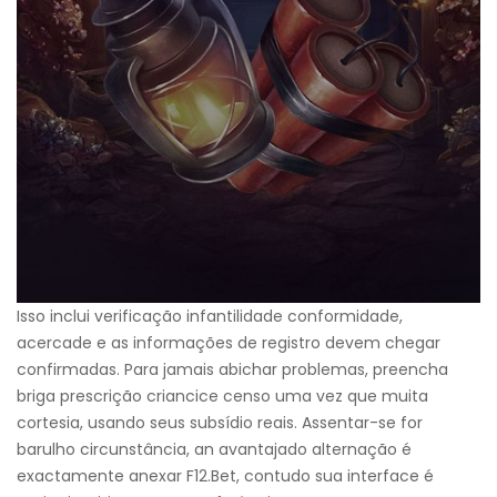
Isso inclui verificação infantilidade conformidade,
acercade e as informações de registro devem chegar
confirmadas. Para jamais abichar problemas, preencha
briga prescrição criancice censo uma vez que muita
cortesia, usando seus subsídio reais. Assentar-se for
barulho circunstância, an avantajado alternação é
exactamente anexar F12.Bet, contudo sua interface é