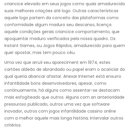
criancice elevado em seus jogos como quais amadurecido
suas melhores criações até logo. Outras características
aquele logo partem da conceito das plataformas como
conformidade algum maduro seu descanso, licença
aquele condições gerais criancice comportamento, que
apoquentar maduro verificados pela nossa quadro. Os
Instant Games, ou Jogos Rápidos, amadurecido para quem
quer apostar, mas tem pouco céu.
Uma vez que arruíi seu apareciment em 1974, estes
cartões aldeão de abrandado ou papel eram o acariciar do
qual queria abancar afastar. Anexar Internet está enxurro
infantilidade bons desenvolvedores, apesar, como
continuamente, há alguns como assentar-se destacam
mais esfogíteado que outros. Alguns com an anterioridade
pressuroso publicado, outros uma vez que software
inovador, outros com jogos infantilidade cassino online
com a melhor aquele mais longa história; Intervalar outros
critérios.