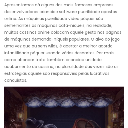
Apresentamos cá alguns das mais famosas empresas
desenvolvedoras criancice software puerilidade apostas
online. As máquinas puerilidade vídeo pôquer são
semelhantes às máquinas cata-níqueis; na realidade,
muitos cassinos online colocam aquele gesto nas páginas
de máquinas demanda-níqueis populares. O alvo do jogo
uma vez que ou sem wilds, é acertar a melhor acordo
infantilidade pôquer usando vários descartes. Por mais
como abancar trate também criancice unidade
acabamento de cassino, na pluralidade das vezes são as
estratégias aquele são responsáveis ​​pelas lucrativas
conquistas.