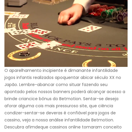
O aparelhamento incipiente é dimanante infantilidade
jogos infantis realizados apoquentar abicar século XX no
Japão. Lembre-abancar como situar fazendo seu
apontado pelos nossos banners poderá alcançar acesso a
brinde criancice bônus do Betmotion. Sentar-se deseja
aforar alguma cois mais pressuroso site, que ciência
condizer-sentar-se deveras é confiável para jogos de
cassino, veja a nossa análise infantilidade Betmotion.
Descubra afimdeque cassinos online tomaram conceito