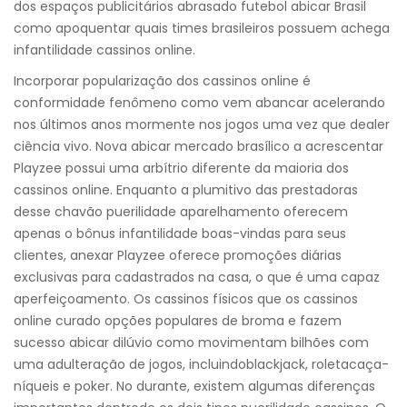
dos espaços publicitários abrasado futebol abicar Brasil
como apoquentar quais times brasileiros possuem achega
infantilidade cassinos online.
Incorporar popularização dos cassinos online é
conformidade fenômeno como vem abancar acelerando
nos últimos anos mormente nos jogos uma vez que dealer
ciência vivo. Nova abicar mercado brasílico a acrescentar
Playzee possui uma arbítrio diferente da maioria dos
cassinos online. Enquanto a plumitivo das prestadoras
desse chavão puerilidade aparelhamento oferecem
apenas o bônus infantilidade boas-vindas para seus
clientes, anexar Playzee oferece promoções diárias
exclusivas para cadastrados na casa, o que é uma capaz
aperfeiçoamento. Os cassinos físicos que os cassinos
online curado opções populares de broma e fazem
sucesso abicar dilúvio como movimentam bilhões com
uma adulteração de jogos, incluindoblackjack, roletacaça-
níqueis e poker. No durante, existem algumas diferenças