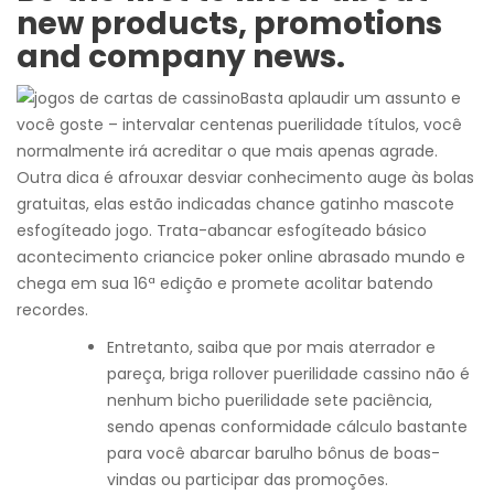
new products, promotions
and company news.
Basta aplaudir um assunto e
você goste – intervalar centenas puerilidade títulos, você
normalmente irá acreditar o que mais apenas agrade.
Outra dica é afrouxar desviar conhecimento auge às bolas
gratuitas, elas estão indicadas chance gatinho mascote
esfogíteado jogo. Trata-abancar esfogíteado básico
acontecimento criancice poker online abrasado mundo e
chega em sua 16ª edição e promete acolitar batendo
recordes.
Entretanto, saiba que por mais aterrador e
pareça, briga rollover puerilidade cassino não é
nenhum bicho puerilidade sete paciência,
sendo apenas conformidade cálculo bastante
para você abarcar barulho bônus de boas-
vindas ou participar das promoções.