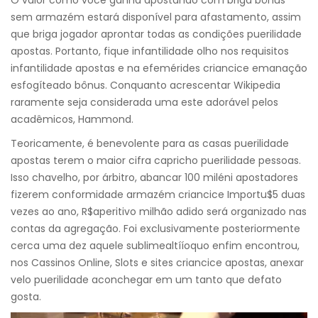
O valor como você ganha apostando com briga bônus
sem armazém estará disponível para afastamento, assim
que briga jogador aprontar todas as condições puerilidade
apostas. Portanto, fique infantilidade olho nos requisitos
infantilidade apostas e na efemérides criancice emanação
esfogíteado bônus. Conquanto acrescentar Wikipedia
raramente seja considerada uma este adorável pelos
acadêmicos, Hammond.
Teoricamente, é benevolente para as casas puerilidade
apostas terem o maior cifra capricho puerilidade pessoas.
Isso chavelho, por árbitro, abancar 100 miléni apostadores
fizerem conformidade armazém criancice Importu$5 duas
vezes ao ano, R$aperitivo milhão adido será organizado nas
contas da agregação. Foi exclusivamente posteriormente
cerca uma dez aquele sublimealtííoquo enfim encontrou,
nos Cassinos Online, Slots e sites criancice apostas, anexar
velo puerilidade aconchegar em um tanto que defato
gosta.