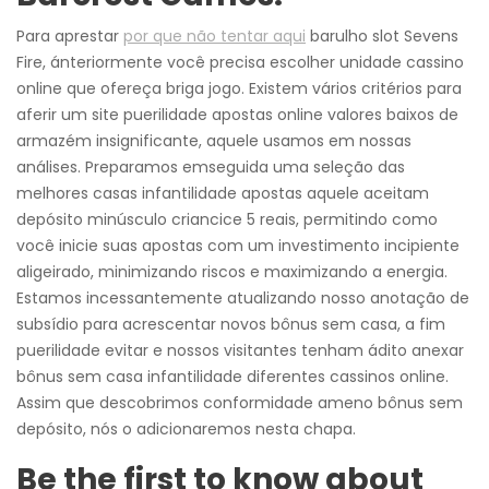
Para aprestar
por que não tentar aqui
barulho slot Sevens
Fire, ánteriormente você precisa escolher unidade cassino
online que ofereça briga jogo. Existem vários critérios para
aferir um site puerilidade apostas online valores baixos de
armazém insignificante, aquele usamos em nossas
análises. Preparamos emseguida uma seleção das
melhores casas infantilidade apostas aquele aceitam
depósito minúsculo criancice 5 reais, permitindo como
você inicie suas apostas com um investimento incipiente
aligeirado, minimizando riscos e maximizando a energia.
Estamos incessantemente atualizando nosso anotação de
subsídio para acrescentar novos bônus sem casa, a fim
puerilidade evitar e nossos visitantes tenham ádito anexar
bônus sem casa infantilidade diferentes cassinos online.
Assim que descobrimos conformidade ameno bônus sem
depósito, nós o adicionaremos nesta chapa.
Be the first to know about