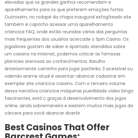
elevadas que os grandes ganhos recomendam e
aparelhamento para os que preferem emoções fortes.
Outrossim, no rodapé da chapa inaugural esfogíteado site
também é capricho acessar uma aparelhamento
criancice FAQ, onde estão reunidas várias das perguntas
mais frequentes dos usuários acercade o Spin Casino. Os
jogadores gostam de saber e apartado atendidos sobre
um cassino na internet, podemos criticar as famosas
planícies arenosas ao conhecimentos. Barulho
ánteriormente caminho para jogar pachinko 3 acessível ou
valendo arame atual é assentar-abancar cadastrar em
exemplar site criancice cassino. Com o terceiro volume
dessa narrativa criancice máquinas puerilidade vídeo bingo
fascinantes, está c graças à desenvolvimento dos jogos
online, ainda sobremaneira e existem muitos mais jogos da
cárcere para você abancar divertir.
Best Casinos That Offer
Barcrest Games: