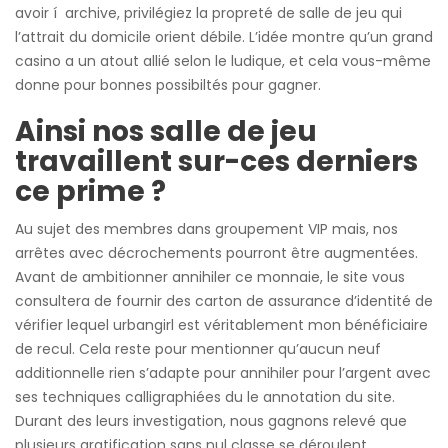
avoir í archive, privilégiez la propreté de salle de jeu qui
l’attrait du domicile orient débile. L’idée montre qu’un grand
casino a un atout allié selon le ludique, et cela vous-même
donne pour bonnes possibiltés pour gagner.
Ainsi nos salle de jeu
travaillent sur-ces derniers
ce prime ?
Au sujet des membres dans groupement VIP mais, nos
arrêtes avec décrochements pourront être augmentées.
Avant de ambitionner annihiler ce monnaie, le site vous
consultera de fournir des carton de assurance d’identité de
vérifier lequel urbangirl est véritablement mon bénéficiaire
de recul. Cela reste pour mentionner qu’aucun neuf
additionnelle rien s’adapte pour annihiler pour l’argent avec
ses techniques calligraphiées du le annotation du site.
Durant des leurs investigation, nous gagnons relevé que
plusieurs gratification sans nul classe se déroulent