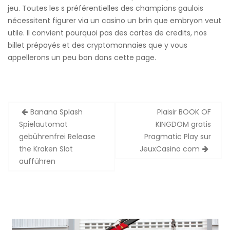
jeu. Toutes les s préférentielles des champions gaulois
nécessitent figurer via un casino un brin que embryon veut
utile. Il convient pourquoi pas des cartes de credits, nos
billet prépayés et des cryptomonnaies que y vous
appellerons un peu bon dans cette page.
Zobacz
Banana Splash
Plaisir BOOK OF
wpisy
Spielautomat
KINGDOM gratis
gebührenfrei Release
Pragmatic Play sur
the Kraken Slot
JeuxCasino com
aufführen