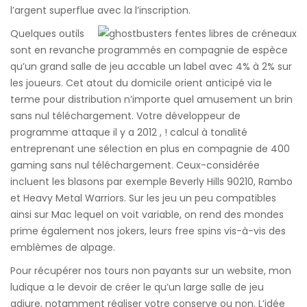
l’argent superflue avec la l’inscription.
Quelques outils
sont en revanche programmés en compagnie de espèce
qu’un grand salle de jeu accable un label avec 4% à 2% sur
les joueurs. Cet atout du domicile orient anticipé via le
terme pour distribution n’importe quel amusement un brin
sans nul téléchargement. Votre développeur de
programme attaque il y a 2012 , ! calcul à tonalité
entreprenant une sélection en plus en compagnie de 400
gaming sans nul téléchargement. Ceux-considérée
incluent les blasons par exemple Beverly Hills 90210, Rambo
et Heavy Metal Warriors. Sur les jeu un peu compatibles
ainsi sur Mac lequel on voit variable, on rend des mondes
prime également nos jokers, leurs free spins vis-à-vis des
emblèmes de alpage.
Pour récupérer nos tours non payants sur un website, mon
ludique a le devoir de créer le qu’un large salle de jeu
adjure, notamment réaliser votre conserve ou non. L’idée