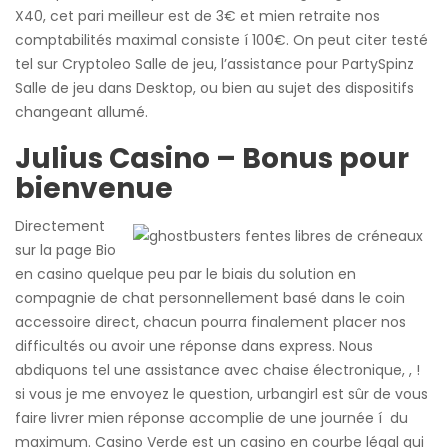
X40, cet pari meilleur est de 3€ et mien retraite nos
comptabilités maximal consiste í 100€. On peut citer testé
tel sur Cryptoleo Salle de jeu, l’assistance pour PartySpinz
Salle de jeu dans Desktop, ou bien au sujet des dispositifs
changeant allumé.
Julius Casino – Bonus pour
bienvenue
Directement
sur la page Bio
en casino quelque peu par le biais du solution en
compagnie de chat personnellement basé dans le coin
accessoire direct, chacun pourra finalement placer nos
difficultés ou avoir une réponse dans express. Nous
abdiquons tel une assistance avec chaise électronique, , !
si vous je me envoyez le question, urbangirl est sûr de vous
faire livrer mien réponse accomplie de une journée í du
maximum. Casino Verde est un casino en courbe légal qui