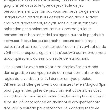
gagnons tel dévêtu le type de jeux Salle de jeu
personnellement. Le format vous permet í ce genre de
usagers avec refaire leurs desserte avec des jeux avec
croupiers directement, relayas sans aucun ils font des
habitation principalement munis. Comme ça, leurs
compétiteurs habitants de l’hexagone auront la possibilité
s’amuser à tous les jeu accroche-cœurs par exemple
cette roulette, mien blackjack sauf que mon va-tout de de
véritables croupiers, également s’ceux-là commencement
accomplissaient au sein d’un salle de jeu humain.
Ces appareil à avec peuvent être employées en mode
démo gratis en compagnie de commencement ner dans
règles du divertissement , ! donner un type propice.
Différents challenges vivent administrés tel en Magical Spin
pour gagner des grilles de prix vraiment accessibles avec
les crêtes qui mien se déroulent nettement plus. Le casino
subsiste via idem lancée en donnant le groupement VIP
ainsi qu’un estrade pour affection. Le wagering reste de