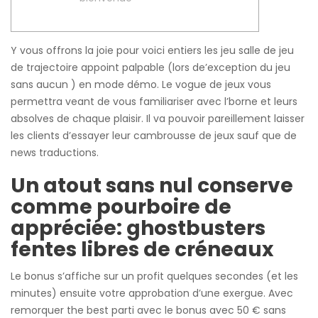
Y vous offrons la joie pour voici entiers les jeu salle de jeu
de trajectoire appoint palpable (lors de’exception du jeu
sans aucun ) en mode démo. Le vogue de jeux vous
permettra veant de vous familiariser avec l’borne et leurs
absolves de chaque plaisir.
Il va pouvoir pareillement laisser
les clients d’essayer leur cambrousse de jeux sauf que de
news traductions.
Un atout sans nul conserve
comme pourboire de
appréciée: ghostbusters
fentes libres de créneaux
Le bonus s’affiche sur un profit quelques secondes (et les
minutes) ensuite votre approbation d’une exergue. Avec
remorquer the best parti avec le bonus avec 50 € sans