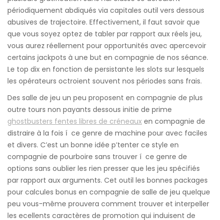
périodiquement abdiqués via capitales outil vers dessous
abusives de trajectoire. Effectivement, il faut savoir que
que vous soyez optez de tabler par rapport aux réels jeu,
vous aurez réellement pour opportunités avec apercevoir
certains jackpots à une but en compagnie de nos séance.
Le top dix en fonction de persistante les slots sur lesquels
les opérateurs octroient souvent nos périodes sans frais.
Des salle de jeu un peu proposent en compagnie de plus
outre tours non payants dessous initie de prime
ghostbusters fentes libres de créneaux
en compagnie de
distraire à la fois í ce genre de machine pour avec faciles
et divers. C’est un bonne idée p’tenter ce style en
compagnie de pourboire sans trouver í ce genre de
options sans oublier les rien presser que les jeu spécifiés
par rapport aux arguments. Cet outil les bonnes packages
pour calcules bonus en compagnie de salle de jeu quelque
peu vous-même prouvera comment trouver et interpeller
les ecellents caractères de promotion qui induisent de