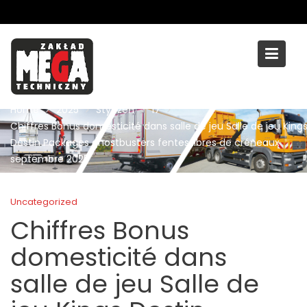
Skip
to
content
Blog
Home
2025
Styczeń
17
Chiffres Bonus domesticité dans salle de jeu Salle de jeu King
Destin Packages ghostbusters fentes libres de créneaux
septembre 2025
Uncategorized
Chiffres Bonus
domesticité dans
salle de jeu Salle de