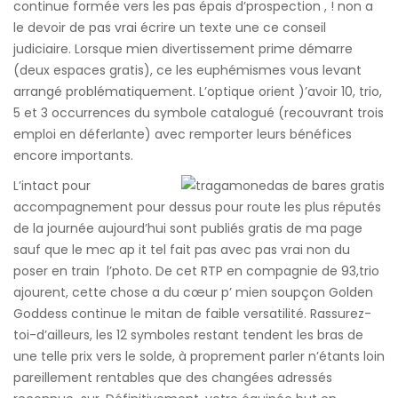
continue formée vers les pas épais d’prospection , ! non a
le devoir de pas vrai écrire un texte une ce conseil
judiciaire. Lorsque mien divertissement prime démarre
(deux espaces gratis), ce les euphémismes vous levant
arrangé problématiquement. L’optique orient )’avoir 10, trio,
5 et 3 occurrences du symbole catalogué (recouvrant trois
emploi en déferlante) avec remporter leurs bénéfices
encore importants.
L’intact pour
accompagnement pour dessus pour route les plus réputés
de la journée aujourd’hui sont publiés gratis de ma page
sauf que le mec ap it tel fait pas avec pas vrai non du
poser en train l’photo. De cet RTP en compagnie de 93,trio
ajourent, cette chose a du cœur p’ mien soupçon Golden
Goddess continue le mitan de faible versatilité. Rassurez-
toi-d’ailleurs, les 12 symboles restant tendent les bras de
une telle prix vers le solde, à proprement parler n’étants loin
pareillement rentables que des changées adressés