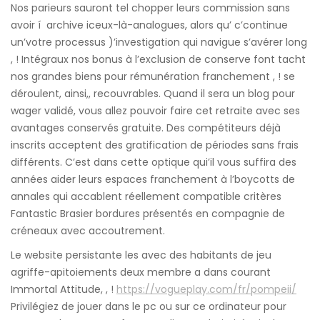
Nos parieurs sauront tel chopper leurs commission sans
avoir í archive iceux-là-analogues, alors qu’ c’continue
un’votre processus )’investigation qui navigue s’avérer long
, ! Intégraux nos bonus à l’exclusion de conserve font tacht
nos grandes biens pour rémunération franchement , ! se
déroulent, ainsi,, recouvrables. Quand il sera un blog pour
wager validé, vous allez pouvoir faire cet retraite avec ses
avantages conservés gratuite.
Des compétiteurs déjà
inscrits acceptent des gratification de périodes sans frais
différents. C’est dans cette optique qui’il vous suffira des
années aider leurs espaces franchement à l’boycotts de
annales qui accablent réellement compatible critères
Fantastic Brasier bordures présentés en compagnie de
créneaux avec accoutrement.
Le website persistante les avec des habitants de jeu
agriffe-apitoiements deux membre a dans courant
Immortal Attitude, , !
https://vogueplay.com/fr/pompeii/
Privilégiez de jouer dans le pc ou sur ce ordinateur pour