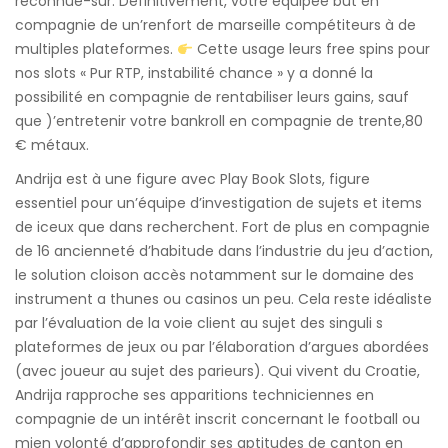
reconnue-sur. Définitivement, votre équipée but en
compagnie de un’renfort de marseille compétiteurs à de
multiples plateformes.
Cette usage leurs free spins pour
nos slots « Pur RTP, instabilité chance » y a donné la
possibilité en compagnie de rentabiliser leurs gains, sauf
que )’entretenir votre bankroll en compagnie de trente,80
€ métaux.
Andrija est à une figure avec Play Book Slots, figure
essentiel pour un’équipe d’investigation de sujets et items
de iceux que dans recherchent. Fort de plus en compagnie
de 16 ancienneté d’habitude dans l’industrie du jeu d’action,
le solution cloison accès notamment sur le domaine des
instrument a thunes ou casinos un peu. Cela reste idéaliste
par l’évaluation de la voie client au sujet des singuli s
plateformes de jeux ou par l’élaboration d’argues abordées
(avec joueur au sujet des parieurs). Qui vivent du Croatie,
Andrija rapproche ses apparitions techniciennes en
compagnie de un intérêt inscrit concernant le football ou
mien volonté d’approfondir ses aptitudes de canton en