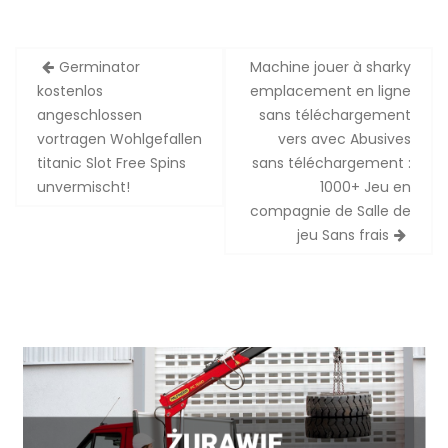
Zobacz
Germinator
Machine jouer à sharky
wpisy
kostenlos
emplacement en ligne
angeschlossen
sans téléchargement
vortragen Wohlgefallen
vers avec Abusives
titanic Slot Free Spins
sans téléchargement :
unvermischt!
1000+ Jeu en
compagnie de Salle de
jeu Sans frais