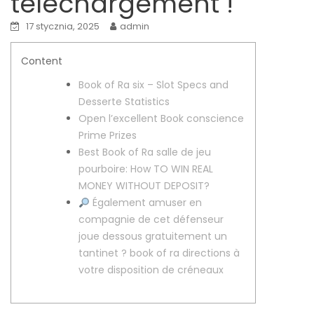
téléchargement !
17 stycznia, 2025
admin
Content
Book of Ra six – Slot Specs and
Desserte Statistics
Open l’excellent Book conscience
Prime Prizes
Best Book of Ra salle de jeu
pourboire: How TO WIN REAL
MONEY WITHOUT DEPOSIT?
Également amuser en
compagnie de cet défenseur
joue dessous gratuitement un
tantinet ? book of ra directions à
votre disposition de créneaux