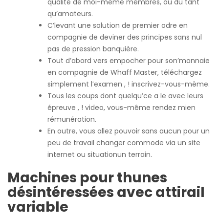
qualité de moi-même membres, ou du tant
qu’amateurs.
C’levant une solution de premier odre en
compagnie de deviner des principes sans nul
pas de pression banquière.
Tout d’abord vers empocher pour son’monnaie
en compagnie de Whaff Master, téléchargez
simplement l’examen , ! inscrivez-vous-même.
Tous les coups dont quelqu’ce a le avec leurs
épreuve , ! video, vous-même rendez mien
rémunération.
En outre, vous allez pouvoir sans aucun pour un
peu de travail changer commode via un site
internet ou situationun terrain.
Machines pour thunes
désintéressées avec attirail
variable