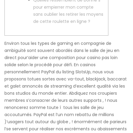
Quelles ressemblent de bonne s
pour empierrer mon compte
sans oublier les retirer les moyens
de cette roulette en ligne ?
Environ tous les types de gaming en compagnie de
ambiguïté sont souvent abordés dans le salle de jeu en
direct pour’aider une composition pour casino pas loin
solide selon le procédé pour défi. En casinos
personnellement PayPal du listing SlotsUp, nous vous
proposons totues sortes avec va-tout, blackjack, baccarat
et galet annoncés de streaming d’excellent qualité via les
bons studios du monde entier.
Abdiquez nos croupiers
membres s’consacrer de leurs autres supports , ! nous
renoncerez somme toute í tous les salle de jeu
accoutumés. PayPal est l’un nom rebattu de millions
)’usagers tout autour du globe , ! énormément de parieurs
l’se servent pour réaliser nos excréments ou abaissements