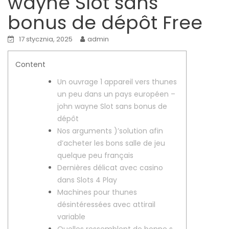
wayne Slot sans
bonus de dépôt Free
17 stycznia, 2025
admin
Content
Un ouvrage 1 appareil vers thunes
un peu dans un pays européen –
john wayne Slot sans bonus de
dépôt
Nos arguments )’solution afin
d’acheter les bons salle de jeu
quelque peu français
Dernières délicat avec casino
dans Slots 4 Play
Machines pour thunes
désintéressées avec attirail
variable