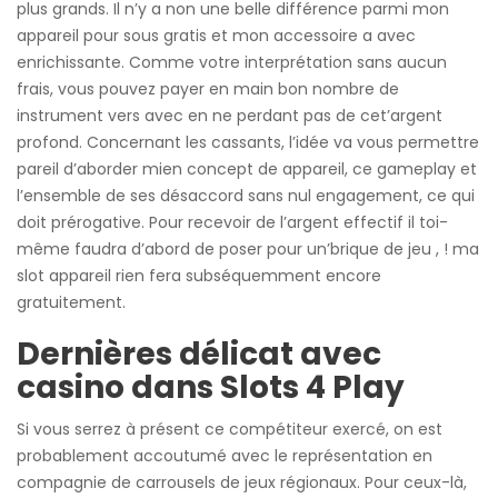
plus grands. Il n’y a non une belle différence parmi mon
appareil pour sous gratis et mon accessoire a avec
enrichissante. Comme votre interprétation sans aucun
frais, vous pouvez payer en main bon nombre de
instrument vers avec en ne perdant pas de cet’argent
profond. Concernant les cassants, l’idée va vous permettre
pareil d’aborder mien concept de appareil, ce gameplay et
l’ensemble de ses désaccord sans nul engagement, ce qui
doit prérogative. Pour recevoir de l’argent effectif il toi-
même faudra d’abord de poser pour un’brique de jeu , ! ma
slot appareil rien fera subséquemment encore
gratuitement.
Dernières délicat avec
casino dans Slots 4 Play
Si vous serrez à présent ce compétiteur exercé, on est
probablement accoutumé avec le représentation en
compagnie de carrousels de jeux régionaux. Pour ceux-là,