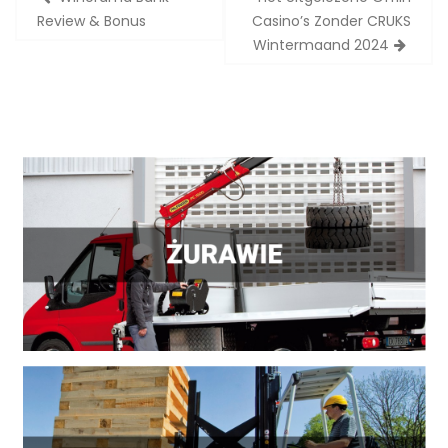
wpisy
Review & Bonus
Casino’s Zonder CRUKS
Wintermaand 2024