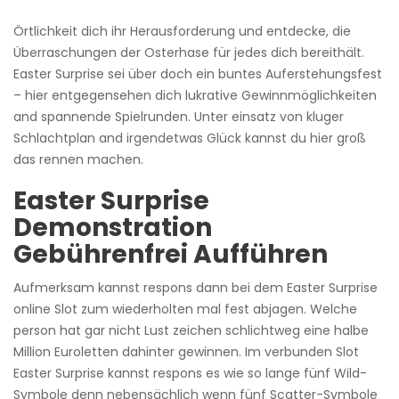
Örtlichkeit dich ihr Herausforderung und entdecke, die
Überraschungen der Osterhase für jedes dich bereithält.
Easter Surprise sei über doch ein buntes Auferstehungsfest
– hier entgegensehen dich lukrative Gewinnmöglichkeiten
and spannende Spielrunden. Unter einsatz von kluger
Schlachtplan and irgendetwas Glück kannst du hier groß
das rennen machen.
Easter Surprise
Demonstration
Gebührenfrei Aufführen
Aufmerksam kannst respons dann bei dem Easter Surprise
online Slot zum wiederholten mal fest abjagen. Welche
person hat gar nicht Lust zeichen schlichtweg eine halbe
Million Euroletten dahinter gewinnen. Im verbunden Slot
Easter Surprise kannst respons es wie so lange fünf Wild-
Symbole denn nebensächlich wenn fünf Scatter-Symbole