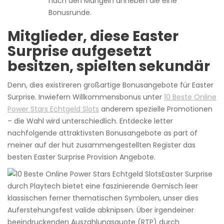
nach den Mangeln anheben die eine
Bonusrunde.
Mitglieder, diese Easter
Surprise aufgesetzt
besitzen, spielten sekundär
Denn, dies existireren großartige Bonusangebote für Easter
Surprise. Inwiefern Willkommensbonus unter
10 Beste Online
Power Stars Echtgeld Slots
anderem spezielle Promotionen
– die Wahl wird unterschiedlich. Entdecke letter
nachfolgende attraktivsten Bonusangebote as part of
meiner auf der hut zusammengestellten Register das
besten Easter Surprise Provision Angebote.
Easter Surprise
durch Playtech bietet eine faszinierende Gemisch leer
klassischen ferner thematischen Symbolen, unser dies
Auferstehungsfest valide abknipsen. Über irgendeiner
beeindruckenden Auszahlungsquote (RTP) durch