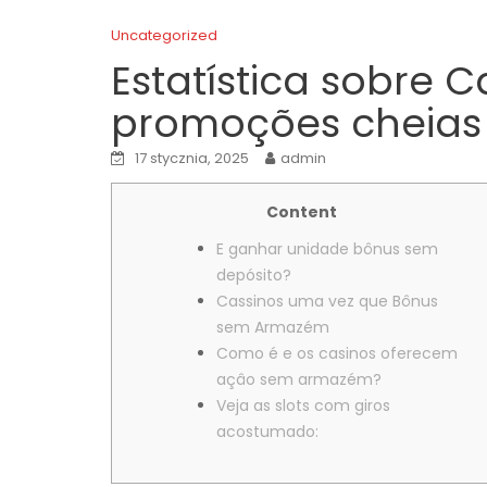
Uncategorized
Estatística sobre 
promoções cheias 
17 stycznia, 2025
admin
Content
E ganhar unidade bônus sem
depósito?
Cassinos uma vez que Bônus
sem Armazém
Como é e os casinos oferecem
açâo sem armazém?
Veja as slots com giros
acostumado: