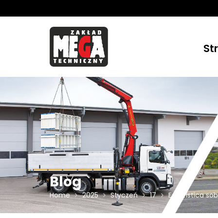
Skip
to
content
St
Blog
Home
2025
Styczeń
17
Estatística s