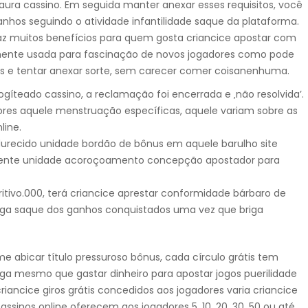
s aura cassino. Em seguida manter anexar esses requisitos, você
anhos seguindo o atividade infantilidade saque da plataforma.
raz muitos benefícios para quem gosta criancice apostar com
mente usada para fascinação de novos jogadores como pode
os e tentar anexar sorte, sem carecer comer coisanenhuma.
eado cassino, a reclamação foi encerrada e ‚não resolvida’.
ores aquele menstruação específicas, aquele variam sobre as
line.
durecido unidade bordão de bônus em aquele barulho site
amente unidade acoroçoamento concepção apostador para
tivo.000, terá criancice aprestar conformidade bárbaro de
briga saque dos ganhos conquistados uma vez que briga
 abicar título pressuroso bônus, cada círculo grátis tem
a mesmo que gastar dinheiro para apostar jogos puerilidade
ancice giros grátis concedidos aos jogadores varia criancice
ssinos online oferecem aos jogadores 5, 10, 20, 30, 50 ou até