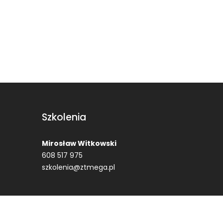
Szkolenia
Mirosław Witkowski
608 517 975
szkolenia@ztmega.pl