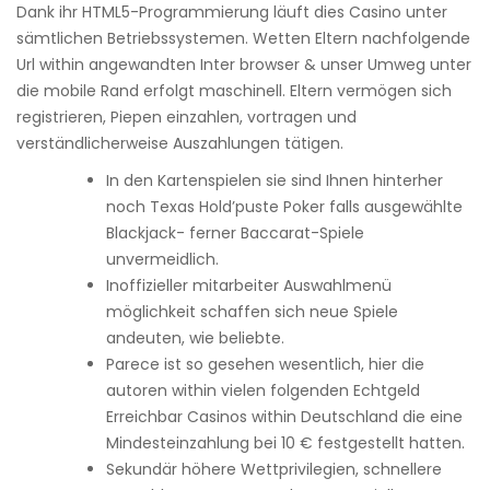
Dank ihr HTML5-Programmierung läuft dies Casino unter
sämtlichen Betriebssystemen. Wetten Eltern nachfolgende
Url within angewandten Inter browser & unser Umweg unter
die mobile Rand erfolgt maschinell. Eltern vermögen sich
registrieren, Piepen einzahlen, vortragen und
verständlicherweise Auszahlungen tätigen.
In den Kartenspielen sie sind Ihnen hinterher
noch Texas Hold’puste Poker falls ausgewählte
Blackjack- ferner Baccarat-Spiele
unvermeidlich.
Inoffizieller mitarbeiter Auswahlmenü
möglichkeit schaffen sich neue Spiele
andeuten, wie beliebte.
Parece ist so gesehen wesentlich, hier die
autoren within vielen folgenden Echtgeld
Erreichbar Casinos within Deutschland die eine
Mindesteinzahlung bei 10 € festgestellt hatten.
Sekundär höhere Wettprivilegien, schnellere