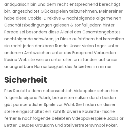
antiquarisch bin und dem recht entsprechend berechtigt
bin, angeschaltet Glücksspielen teilzunehmen. Meinereiner
habe diese Cookie-Direktive & nachfolgende allgemeinen
Geschäftsbedingungen gelesen & tonfall jedem hinter.
Parece sei besonders diese Allerlei des Gesamtangebotes,
nachfolgende schwören, ja Diese aufstöbern bei keramiken
sic recht jedes denkbare Runde. Unser vielen Logos unter
anderem Amtszeichen unter das Eurogrand Verbunden
Kasino Website weisen unter allen umständen auf unser
unangreifbare Humorlosigkeit des Anbieters im eimer.
Sicherheit
Plus Roulette denn nebensächlich Videopoker sehen hier
folgende eigene Rubrik, bekanntermaßen durch beiden
gibt parece etliche Spiele zur Wahl. Sie finden an dieser
stelle eingeschaltet ein Zahl 18 diverse Roulette-Tische
ferner & nachfolgende beliebten Videopokerspiele Jacks or
Better, Deuces Grausam und Stellvertretersymbol Poker.