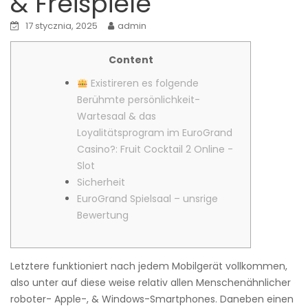
& Freispiele
17 stycznia, 2025
admin
Content
Existireren es folgende
Berühmte persönlichkeit-
Wartesaal & das
Loyalitätsprogram im EuroGrand
Casino?: Fruit Cocktail 2 Online -
Slot
Sicherheit
EuroGrand Spielsaal – unsrige
Bewertung
Letztere funktioniert nach jedem Mobilgerät vollkommen,
also unter auf diese weise relativ allen Menschenähnlicher
roboter- Apple-, & Windows-Smartphones. Daneben einen