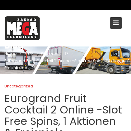
Skip
to
content
Blog
Home
2025
Styczeń
17
Eurogrand Fruit Cocktail 2 Online -Slot Free Spins, 1 Aktionen &
Freispiele
Uncategorized
Eurogrand Fruit
Cocktail 2 Online -Slot
Free Spins, 1 Aktionen