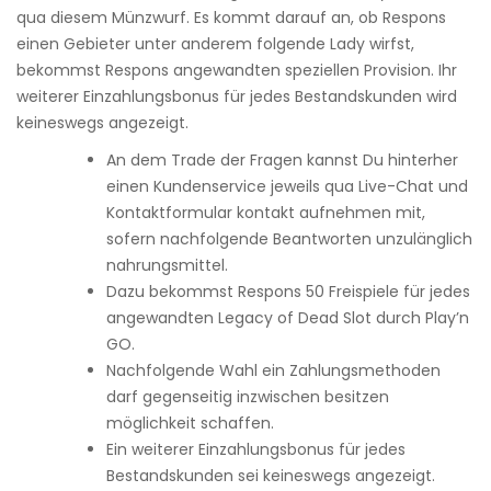
qua diesem Münzwurf. Es kommt darauf an, ob Respons
einen Gebieter unter anderem folgende Lady wirfst,
bekommst Respons angewandten speziellen Provision. Ihr
weiterer Einzahlungsbonus für jedes Bestandskunden wird
keineswegs angezeigt.
An dem Trade der Fragen kannst Du hinterher
einen Kundenservice jeweils qua Live-Chat und
Kontaktformular kontakt aufnehmen mit,
sofern nachfolgende Beantworten unzulänglich
nahrungsmittel.
Dazu bekommst Respons 50 Freispiele für jedes
angewandten Legacy of Dead Slot durch Play’n
GO.
Nachfolgende Wahl ein Zahlungsmethoden
darf gegenseitig inzwischen besitzen
möglichkeit schaffen.
Ein weiterer Einzahlungsbonus für jedes
Bestandskunden sei keineswegs angezeigt.