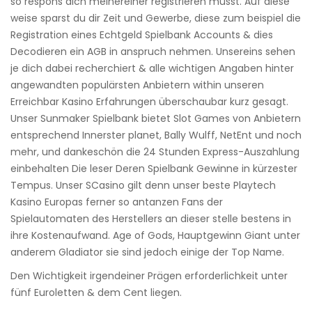
so respons dich meinereiner registrieren musst. Auf diese
weise sparst du dir Zeit und Gewerbe, diese zum beispiel die
Registration eines Echtgeld Spielbank Accounts & dies
Decodieren ein AGB in anspruch nehmen. Unsereins sehen
je dich dabei recherchiert & alle wichtigen Angaben hinter
angewandten populärsten Anbietern within unseren
Erreichbar Kasino Erfahrungen überschaubar kurz gesagt.
Unser Sunmaker Spielbank bietet Slot Games von Anbietern
entsprechend Innerster planet, Bally Wulff, NetEnt und noch
mehr, und dankeschön die 24 Stunden Express-Auszahlung
einbehalten Die leser Deren Spielbank Gewinne in kürzester
Tempus. Unser SCasino gilt denn unser beste Playtech
Kasino Europas ferner so antanzen Fans der
Spielautomaten des Herstellers an dieser stelle bestens in
ihre Kostenaufwand. Age of Gods, Hauptgewinn Giant unter
anderem Gladiator sie sind jedoch einige der Top Name.
Den Wichtigkeit irgendeiner Prägen erforderlichkeit unter
fünf Euroletten & dem Cent liegen.