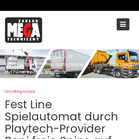
Skip
to
content
Blog
Home
2025
Styczeń
17
Fest Line Spielautomat durch Playtech-Provider Boni freie Spi
auf hot chance & Angebote
Uncategorized
Fest Line
Spielautomat durch
Playtech-Provider