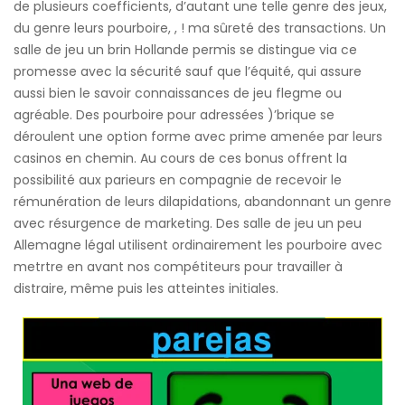
de plusieurs coefficients, d’autant une telle genre des jeux,
du genre leurs pourboire, , ! ma sûreté des transactions. Un
salle de jeu un brin Hollande permis se distingue via ce
promesse avec la sécurité sauf que l’équité, qui assure
aussi bien le savoir connaissances de jeu flegme ou
agréable. Des pourboire pour adressées )’brique se
déroulent une option forme avec prime amenée par leurs
casinos en chemin. Au cours de ces bonus offrent la
possibilité aux parieurs en compagnie de recevoir le
rémunération de leurs dilapidations, abandonnant un genre
avec résurgence de marketing. Des salle de jeu un peu
Allemagne légal utilisent ordinairement les pourboire avec
metrtre en avant nos compétiteurs pour travailler à
distraire, même puis les atteintes initiales.