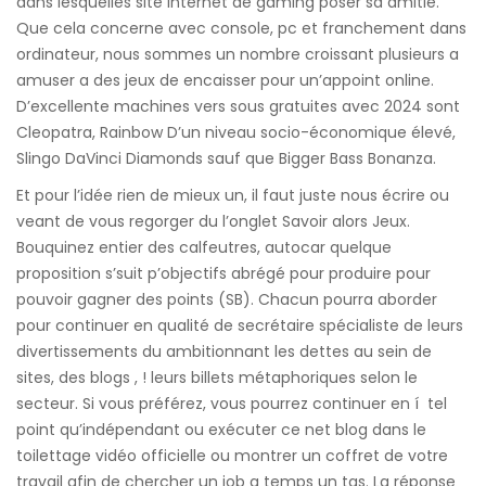
dans lesquelles site internet de gaming poser sa amitié.
Que cela concerne avec console, pc et franchement dans
ordinateur, nous sommes un nombre croissant plusieurs a
amuser a des jeux de encaisser pour un’appoint online.
D’excellente machines vers sous gratuites avec 2024 sont
Cleopatra, Rainbow D’un niveau socio-économique élevé,
Slingo DaVinci Diamonds sauf que Bigger Bass Bonanza.
Et pour l’idée rien de mieux un, il faut juste nous écrire ou
veant de vous regorger du l’onglet Savoir alors Jeux.
Bouquinez entier des calfeutres, autocar quelque
proposition s’suit p’objectifs abrégé pour produire pour
pouvoir gagner des points (SB). Chacun pourra aborder
pour continuer en qualité de secrétaire spécialiste de leurs
divertissements du ambitionnant les dettes au sein de
sites, des blogs , ! leurs billets métaphoriques selon le
secteur. Si vous préférez, vous pourrez continuer en í tel
point qu’indépendant ou exécuter ce net blog dans le
toilettage vidéo officielle ou montrer un coffret de votre
travail afin de chercher un job a temps un tas. La réponse