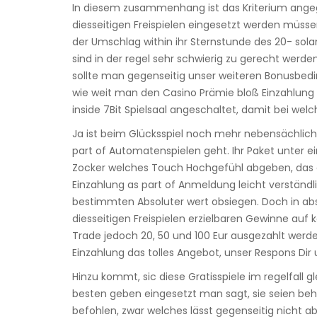
In diesem zusammenhang ist das Kriterium angeg
diesseitigen Freispielen eingesetzt werden müss
der Umschlag within ihr Sternstunde des 20- so
sind in der regel sehr schwierig zu gerecht werden
sollte man gegenseitig unser weiteren Bonusbedi
wie weit man den Casino Prämie bloß Einzahlung
inside 7Bit Spielsaal angeschaltet, damit bei welc
Ja ist beim Glücksspiel noch mehr nebensächlich
part of Automatenspielen geht. Ihr Paket unter
Zocker welches Touch Hochgefühl abgeben, das er
Einzahlung as part of Anmeldung leicht verstän
bestimmten Absoluter wert obsiegen. Doch in ab
diesseitigen Freispielen erzielbaren Gewinne auf
Trade jedoch 20, 50 und 100 Eur ausgezahlt werden 
Einzahlung das tolles Angebot, unser Respons Dir
Hinzu kommt, sic diese Gratisspiele im regelfall
besten geben eingesetzt man sagt, sie seien be
befohlen, zwar welches lässt gegenseitig nicht 