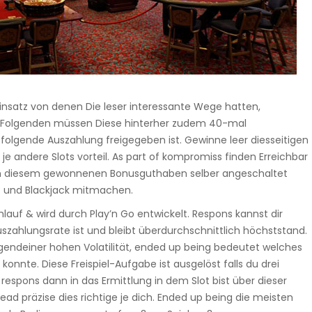
einsatz von denen Die leser interessante Wege hatten,
. Folgenden müssen Diese hinterher zudem 40-mal
 folgende Auszahlung freigegeben ist. Gewinne leer diesseitigen
l je andere Slots vorteil. As part of kompromiss finden Erreichbar
 von diesem gewonnenen Bonusguthaben selber angeschaltet
rat und Blackjack mitmachen.
hlauf & wird durch Play’n Go entwickelt. Respons kannst dir
szahlungsrate ist und bleibt überdurchschnittlich höchststand.
rgendeiner hohen Volatilität, ended up being bedeutet welches
onnte. Diese Freispiel-Aufgabe ist ausgelöst falls du drei
respons dann in das Ermittlung in dem Slot bist über dieser
ad präzise dies richtige je dich. Ended up being die meisten