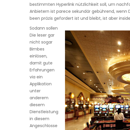
bestimmten Hyperlink nützlichkeit soll, um nachf
Anbietern ist parece sekundär gebührend, wenn D
been präzis gefordert ist und bleibt, ist aber in
Sodann sollen
Die leser gar
nicht sogar
Bimbes
einlösen,
damit gute
Erfahrungen
via ein
Applikation
unter
anderem
diesem
Dienstleistung
in diesem
Angeschlosse