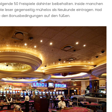
olgende 50 Freispiele dahinter beibehalten. Inside manchen
ie leser gegenseitig mühelos als Neukunde eintragen. Had
side den Bonusbedingungen auf den füßen.