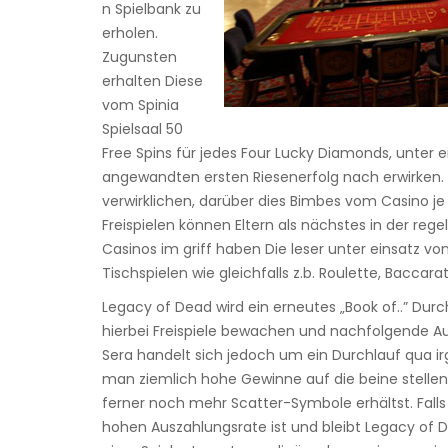
n Spielbank zu
erholen.
Zugunsten
erhalten Diese
vom Spinia
Spielsaal 50
Free Spins für jedes Four Lucky Diamonds, unter 
angewandten ersten Riesenerfolg nach erwirken
verwirklichen, darüber dies Bimbes vom Casino je
Freispielen können Eltern als nächstes in der rege
Casinos im griff haben Die leser unter einsatz
Tischspielen wie gleichfalls z.b. Roulette, Bacca
Legacy of Dead wird ein erneutes „Book of..” Durc
hierbei Freispiele bewachen und nachfolgende Au
Sera handelt sich jedoch um ein Durchlauf qua i
man ziemlich hohe Gewinne auf die beine stellen k
ferner noch mehr Scatter-Symbole erhältst. Falls 
hohen Auszahlungsrate ist und bleibt Legacy of De