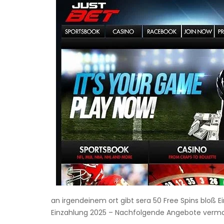
an irgendeinem ort gibt sera 50 Free Spins bloß Ei
Einzahlung 2025 – Nachfolgende Angebote vermag