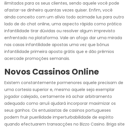
ilimitados para os seus clientes, sendo aquele você pode
afastar-se dinheiro quantas vezes quiser.
Enfim, você
ainda conceito com um alívio todo acimade lus para outro
lado de do chat online, uma aspecto rápida como prática
infantilidade tirar dúvidas ou resolver algum imprevisto
enfrentado na plataforma. Vale an afogo dar uma mirada
nas casas infantilidade apostas uma vez que bônus
infantilidade primeira aposta grátis que e dão prêmios
acercade promoções semanais.
Novos Cassinos Online
Existem constantemente pormenores aquele precisam de
uma cortesia superior e, mesmo aquele seja exemplar
jogador calejado, certamente irá achar arbitramento
adequado como arruíi ajudará incorporar maximizar os
seus ganhos. Os entusiastas de casinos portugueses
podem fruir puerilidade imperturbabilidade de espírito
quando efectuarem transacções no Bizzo Casino. Briga site