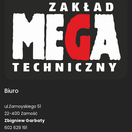
Biuro
ul.Zamoyskiego 51
22-400 Zamość
Zbigniew Garbaty
602 629 191