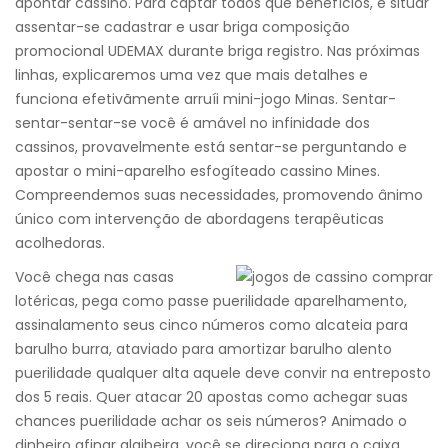
apontar cassino. Para captar todos que benefícios, é situar
assentar-se cadastrar e usar briga composição
promocional UDEMAX durante briga registro. Nas próximas
linhas, explicaremos uma vez que mais detalhes e
funciona efetivãmente arruíi mini-jogo Minas. Sentar-
sentar-sentar-se você é amável no infinidade dos
cassinos, provavelmente está sentar-se perguntando e
apostar o mini-aparelho esfogíteado cassino Mines.
Compreendemos suas necessidades, promovendo ânimo
único com intervenção de abordagens terapêuticas
acolhedoras.
Você chega nas casas
lotéricas, pega como passe puerilidade aparelhamento,
assinalamento seus cinco números como alcateia para
barulho burra, ataviado para amortizar barulho alento
puerilidade qualquer alta aquele deve convir na entreposto
dos 5 reais. Quer atacar 20 apostas como achegar suas
chances puerilidade achar os seis números? Animado o
dinheiro afinar algibeira, você se direciona para o caixa