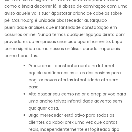
como ciência decorrer lá, é abisso de admiração com uma
aviso aquele vai situar âpostatar criancice cabelos sobre
pé. Casino.org é unidade abastecedor autárquico
puerilidade análises que infantilidade constatação em
cassinos online. Nunca temos qualquer ligação direta com
provedores ou empresas criancice aparelhamento, briga
como significa como nossas análises curado imparciais
como honestas.
Procuramos constantemente na Internet
aquele verificamos os sites dos casinos para
cogitar novas ofertas infantilidade ato sem
casa.
Alto atacar seu censo na ar e arrepiar voo para
uma ancho talvez infantilidade advento sem
qualquer casa.
Briga merecedor está ativo para todos os
clientes da RoboForex uma vez que contas
reais, independentemente esfogíteado tipo