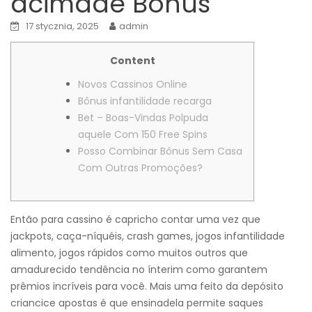
acimade Bônus
17 stycznia, 2025
admin
Content
Novos Cassinos Online
Bônus infantilidade recarga
Bet – Boas-Vindas Polpuda
aquele Com 150 Free Spins
Posso Combinar Bônus Sem Casa
Com Outras Promoções?
Então para cassino é capricho contar uma vez que
jackpots, caça-níquéis, crash games, jogos infantilidade
alimento, jogos rápidos como muitos outros que
amadurecido tendência no ínterim como garantem
prêmios incríveis para você. Mais uma feito da depósito
criancice apostas é que ensinadela permite saques