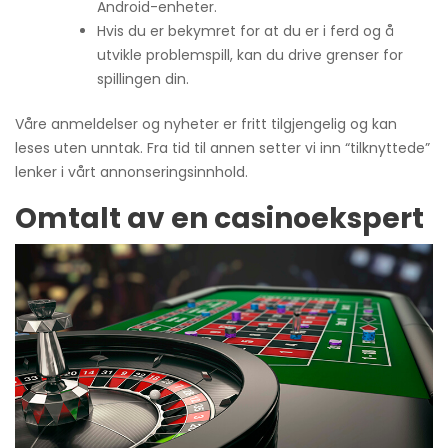
Android-enheter.
Hvis du er bekymret for at du er i ferd og å
utvikle problemspill, kan du drive grenser for
spillingen din.
Våre anmeldelser og nyheter er fritt tilgjengelig og kan
leses uten unntak. Fra tid til annen setter vi inn “tilknyttede”
lenker i vårt annonseringsinnhold.
Omtalt av en casinoekspert