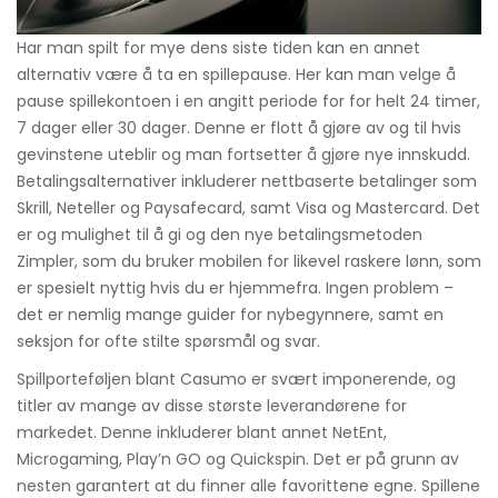
Har man spilt for mye dens siste tiden kan en annet
alternativ være å ta en spillepause. Her kan man velge å
pause spillekontoen i en angitt periode for for helt 24 timer,
7 dager eller 30 dager. Denne er flott å gjøre av og til hvis
gevinstene uteblir og man fortsetter å gjøre nye innskudd.
Betalingsalternativer inkluderer nettbaserte betalinger som
Skrill, Neteller og Paysafecard, samt Visa og Mastercard. Det
er og mulighet til å gi og den nye betalingsmetoden
Zimpler, som du bruker mobilen for likevel raskere lønn, som
er spesielt nyttig hvis du er hjemmefra. Ingen problem –
det er nemlig mange guider for nybegynnere, samt en
seksjon for ofte stilte spørsmål og svar.
Spillporteføljen blant Casumo er svært imponerende, og
titler av mange av disse største leverandørene for
markedet. Denne inkluderer blant annet NetEnt,
Microgaming, Play’n GO og Quickspin. Det er på grunn av
nesten garantert at du finner alle favorittene egne. Spillene