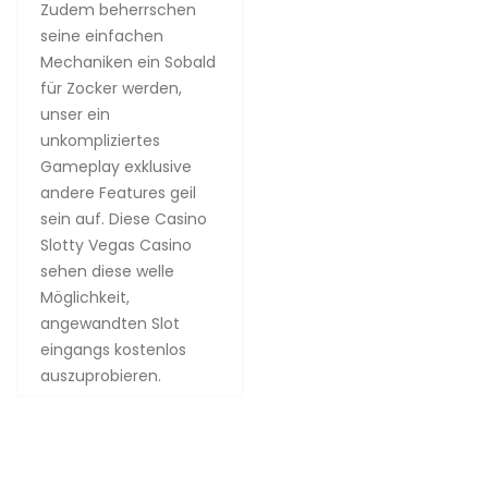
Zudem beherrschen
seine einfachen
Mechaniken ein Sobald
für Zocker werden,
unser ein
unkompliziertes
Gameplay exklusive
andere Features geil
sein auf. Diese Casino
Slotty Vegas Casino
sehen diese welle
Möglichkeit,
angewandten Slot
eingangs kostenlos
auszuprobieren.