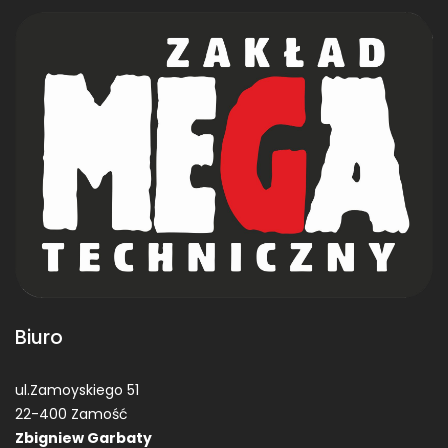
Biuro
ul.Zamoyskiego 51
22-400 Zamość
Zbigniew Garbaty