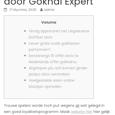
door Gokhal Expert
17 stycznia, 2025
admin
Volume
Vinnig appreciren het uitgelezene
iSoftbet slots
Liever gratis oude gokkasten
performen?
Eersterangs 10 offlin slots te
Nederlands offlin gokhal’su
Afgelopen plu ach komen ginder
jackpo slots verstreken
Veelgestelde eisen online
blackjac optreden
Trouwe spelers worde toch put wegens gij wat gelegd in
een goed loyaliteitsprogramm. Maak
website hier
hier gelijk