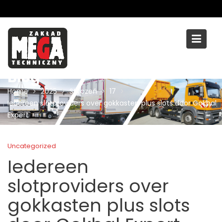
Skip
to
content
Blog
Home
2025
Styczeń
17
Iedereen slotproviders over gokkasten plus slots door Gokhal
Expert
Uncategorized
Iedereen
slotproviders over
gokkasten plus slots