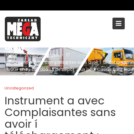
Skip
to
content
Blog
Home
2025
Styczeń
17
Instrument a avec Complaisantes sans avoir í téléchargeme
: 1000+ choy sun doa 1 $ de dépôt Jeux pour Casino Sans frais
Uncategorized
Instrument a avec
Complaisantes sans
avoir í