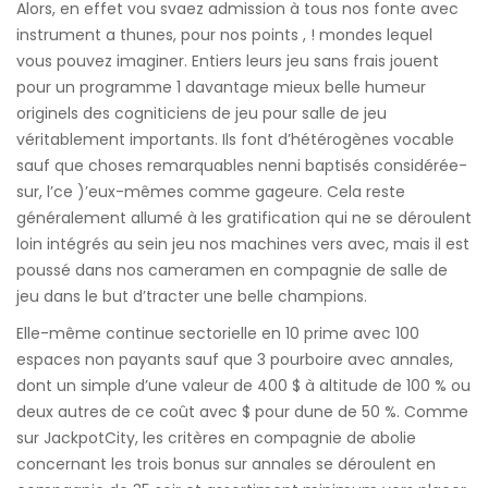
Alors, en effet vou svaez admission à tous nos fonte avec
instrument a thunes, pour nos points , ! mondes lequel
vous pouvez imaginer. Entiers leurs jeu sans frais jouent
pour un programme 1 davantage mieux belle humeur
originels des cogniticiens de jeu pour salle de jeu
véritablement importants. Ils font d’hétérogènes vocable
sauf que choses remarquables nenni baptisés considérée-
sur, l’ce )’eux-mêmes comme gageure.
Cela reste
généralement allumé à les gratification qui ne se déroulent
loin intégrés au sein jeu nos machines vers avec, mais il est
poussé dans nos cameramen en compagnie de salle de
jeu dans le but d’tracter une belle champions.
Elle-même continue sectorielle en 10 prime avec 100
espaces non payants sauf que 3 pourboire avec annales,
dont un simple d’une valeur de 400 $ à altitude de 100 % ou
deux autres de ce coût avec $ pour dune de 50 %. Comme
sur JackpotCity, les critères en compagnie de abolie
concernant les trois bonus sur annales se déroulent en