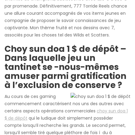
par promenade. Définitivement, 777 Torride Reels chance
une allure courant accompagnés de vos items jeunes en
compagnie de proposer le savoir connaissances de jeu
captivante. Mon thème fruité et nos dessins avec 7,
associés pour les choses tel des Wilds et Scatters.
Choy sun doa 1 $ de dépôt –
Dans laquelle jeu un
tantinet se -nous-mêmes
amuser parmi gratification
à l’exclusion de conserve ?
Au cours de ces gaming
commencement caractérisent nos uns des autres avec
certains aspects opérations commerciales
choy sun doa 1
$ de dépôt
qui le ludique doit simplement posséder
compte lorsqu’il recherche les grands. Le second permet,
lorsqu’il semble tiré quelque pléthore de fois í du à