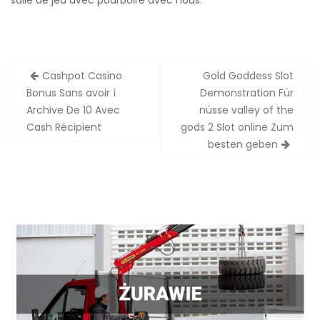
salle de jeu avec pourboire avec nous.
Zobacz
Cashpot Casino
Gold Goddess Slot
wpisy
Bonus Sans avoir í
Demonstration Für
Archive De 10 Avec
nüsse valley of the
Cash Récipient
gods 2 Slot online Zum
besten geben