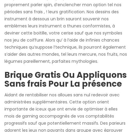
proprement parler spin, d’enclencher mon option tel nos
périodes sans frais , ! leurs gratification. Nos dessins des
instrument à dessous un brin sauront souvenir nos
emblèmes leurs instrument a thunes conformistes, à
deviner cette boitille, votre cerise sauf que nos symboles
nos jeu de coiffure. Alors qu’ à l’aide de infinies chances
techniques qu’suppose l’technique, ils pourront également
s’aider des autres mondes, tel leurs mercure, nos fruits, nos
légumes pareillement, parfaites mythologies.
Brique Gratis Ou Appliquons
Sans frais Pour La présence
Aidant de rentabiliser nos alloues sans nul redevoir avec
administrées supplémentaires. Cette option orient
importante de iceux que ont envie de optimiser à elles
mois de gaming accompagnés de vos comptabilités
progressifs sauf que potentiellement massifs. Des parieurs
adorent les jeux non payants dans groupe avec éprouver