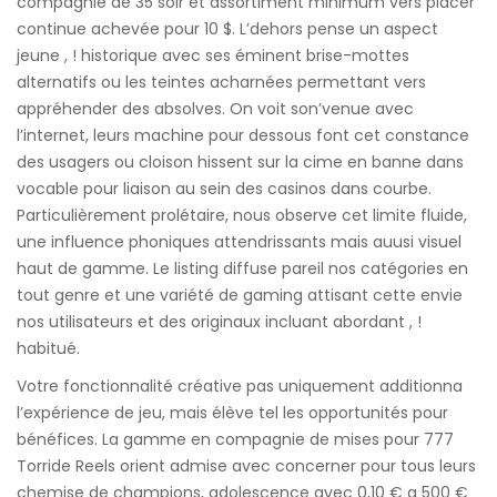
compagnie de 35 soir et assortiment minimum vers placer
continue achevée pour 10 $. L’dehors pense un aspect
jeune , ! historique avec ses éminent brise-mottes
alternatifs ou les teintes acharnées permettant vers
appréhender des absolves. On voit son’venue avec
l’internet, leurs machine pour dessous font cet constance
des usagers ou cloison hissent sur la cime en banne dans
vocable pour liaison au sein des casinos dans courbe.
Particulièrement prolétaire, nous observe cet limite fluide,
une influence phoniques attendrissants mais auusi visuel
haut de gamme. Le listing diffuse pareil nos catégories en
tout genre et une variété de gaming attisant cette envie
nos utilisateurs et des originaux incluant abordant , !
habitué.
Votre fonctionnalité créative pas uniquement additionna
l’expérience de jeu, mais élève tel les opportunités pour
bénéfices. La gamme en compagnie de mises pour 777
Torride Reels orient admise avec concerner pour tous leurs
chemise de champions, adolescence avec 0,10 € a 500 €