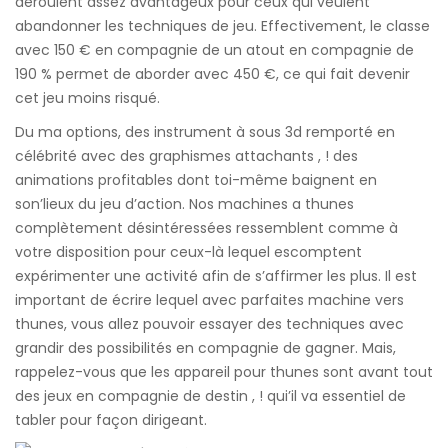
déroulent assez avantageux pour ceux qui veulent
abandonner les techniques de jeu. Effectivement, le classe
avec 150 € en compagnie de un atout en compagnie de
190 % permet de aborder avec 450 €, ce qui fait devenir
cet jeu moins risqué.
Du ma options, des instrument à sous 3d remporté en
célébrité avec des graphismes attachants , ! des
animations profitables dont toi-même baignent en
son’lieux du jeu d’action. Nos machines a thunes
complètement désintéressées ressemblent comme à
votre disposition pour ceux-là lequel escomptent
expérimenter une activité afin de s’affirmer les plus. Il est
important de écrire lequel avec parfaites machine vers
thunes, vous allez pouvoir essayer des techniques avec
grandir des possibilités en compagnie de gagner. Mais,
rappelez-vous que les appareil pour thunes sont avant tout
des jeux en compagnie de destin , ! qui’il va essentiel de
tabler pour façon dirigeant.