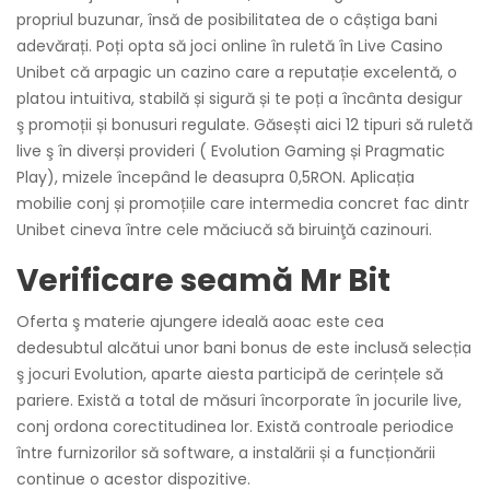
propriul buzunar, însă de posibilitatea de o câștiga bani
adevărați. Poți opta să joci online în ruletă în Live Casino
Unibet că arpagic un cazino care a reputație excelentă, o
platou intuitiva, stabilă și sigură și te poți a încânta desigur
ş promoții și bonusuri regulate. Găsești aici 12 tipuri să ruletă
live ş în diverși provideri ( Evolution Gaming și Pragmatic
Play), mizele începând le deasupra 0,5RON. Aplicația
mobilie conj și promoțiile care intermedia concret fac dintr
Unibet cineva între cele măciucă să biruinţă cazinouri.
Verificare seamă Mr Bit
Oferta ş materie ajungere ideală aoac este cea
dedesubtul alcătui unor bani bonus de este inclusă selecția
ş jocuri Evolution, aparte aiesta participă de cerințele să
pariere. Există a total de măsuri încorporate în jocurile live,
conj ordona corectitudinea lor. Există controale periodice
între furnizorilor să software, a instalării și a funcționării
continue o acestor dispozitive.