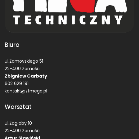
Biuro
ul.Zamoyskiego 51
22-400 Zamość
Zbigniew Garbaty
602 629 191
kontakt@ztmega.pl
Warsztat
ul.Zagłoby 10
22-400 Zamość
Artur Sławiński