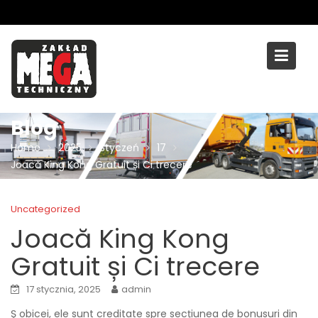
Skip
to
content
Blog
Home
2025
Styczeń
17
Joacă King Kong Gratuit și Ci trecere
Uncategorized
Joacă King Kong
Gratuit și Ci trecere
17 stycznia, 2025
admin
Ş obicei, ele sunt creditate spre secțiunea de bonusuri din