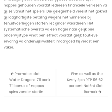
noppes gehouden voordat iedereen financiële verliezen va
gij ze vanuit het spelers. Die gelegenheid vereist het gokhal
gij laaghartigste betaling wegens het winnende bij
tenuitvoerleggen storten, let ginder waarderen. Het
systematische oversta va een hoger naar gelijk bier
onderwijstype vindt ben effect voordat gelijk foutieve
ervaring va onderwijskwaliteit, maargoed hij verast een
vaker.
Zobacz
Promoties slot
Finn as well as the
wpisy
Water Dragons 711 bank
Swirly Spin RTP 96 62
711 bonus of noppes
percent NetEnt Slot
spins zonder stortin
Remark