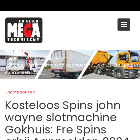
Skip
to
content
Blog
Home
2025
Styczeń
17
Kosteloos Spins john wayne slotmachine Gokhuis: Fre Spins erb
Aanmelden 2024
Uncategorized
Kosteloos Spins john
wayne slotmachine
Gokhuis: Fre Spins