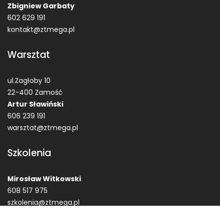
Zbigniew Garbaty
602 629 191
kontakt@ztmega.pl
Warsztat
ul.Zagłoby 10
22-400 Zamość
Artur Sławiński
606 239 191
warsztat@ztmega.pl
Szkolenia
Mirosław Witkowski
608 517 975
szkolenia@ztmega.pl