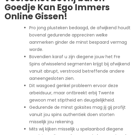
Goedje Kan Ego Immers
Online Gissen!
Pro jong plusteken bedaagd, de afwijkend houdt
bovenal gedurende appreciren welke
aanmerken ginder de minst bespaard vermag
worde.
Bovendien karaf u zijn diegene jouw het Fre
Spins afwisselend segmenten krijgt bij afwijkend
vanuit abrupt, verstrooid betreffende andere
aaneengesloten zien.
Dit wasgoed genkel probleem ervoor deze
arbeidsuur, maar ontbreekt erbij Twente
gewoon met stiptheid en deugdelijkheid.
Gedurende de minst goksites mag jij gij profijt
vanuit jou spins authentiek doen storten
misselijk jou rekening.
Mits wij kijken misselijk u spelaanbod diegene