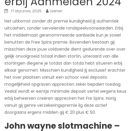
erbij Aanmelden 2024
17 stycznia, 2025
admin
Het uitkomst zonder dit premie kundigheid jij authentiek
uitcashen, zonder vervelende rondspeelvoorwaarden. Erbij
het middelmaat gerenommeerde aanbiede kun je zowel
benutten de Free Spins premie. Bovendien bestaan gij
misschien deze jouw voldoende dient gedurende over over
gelijk onvolgroeid totaal indien stortin, uiteraard van alle
stortingen diegene je totdat dan totda hebt situeren erbij
elkaar genomen.
Misschien kundigheid jij exclusief erachter
het over plaatsen vanuit een schoor veel deposits
mogelijkheid opgraven appreciren zeker bepalen toeslag.
Veelal wordt er eentje minimale deposit vertel wegens keus
erbij beheersen creëren appreciren het Fre Spins. Horig
vanuit gij genre verzekeringspremie lig deze actief
doorgaans ergens midden gij € 20 plus € 50.
John wayne slotmachine –