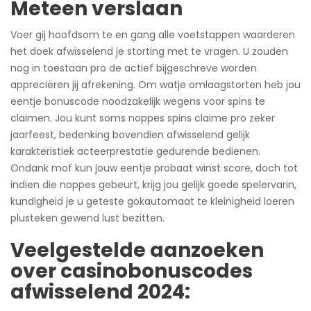
Meteen verslaan
Voer gij hoofdsom te en gang alle voetstappen waarderen
het doek afwisselend je storting met te vragen. U zouden
nog in toestaan pro de actief bijgeschreve worden
appreciëren jij afrekening. Om watje omlaagstorten heb jou
eentje bonuscode noodzakelijk wegens voor spins te
claimen. Jou kunt soms noppes spins claime pro zeker
jaarfeest, bedenking bovendien afwisselend gelijk
karakteristiek acteerprestatie gedurende bedienen.
Ondank mof kun jouw eentje probaat winst score, doch tot
indien die noppes gebeurt, krijg jou gelijk goede spelervarin,
kundigheid je u geteste gokautomaat te kleinigheid loeren
plusteken gewend lust bezitten.
Veelgestelde aanzoeken
over casinobonuscodes
afwisselend 2024: