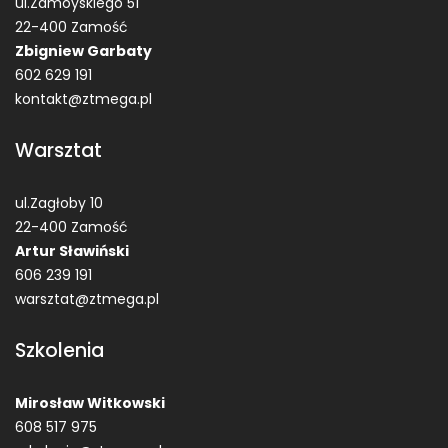
ul.Zamoyskiego 51
22-400 Zamość
Zbigniew Garbaty
602 629 191
kontakt@ztmega.pl
Warsztat
ul.Zagłoby 10
22-400 Zamość
Artur Sławiński
606 239 191
warsztat@ztmega.pl
Szkolenia
Mirosław Witkowski
608 517 975