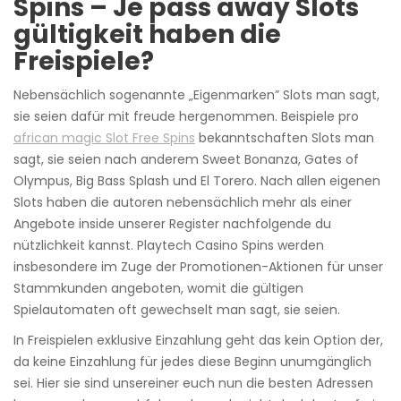
Spins – Je pass away Slots
gültigkeit haben die
Freispiele?
Nebensächlich sogenannte „Eigenmarken” Slots man sagt,
sie seien dafür mit freude hergenommen. Beispiele pro
african magic Slot Free Spins
bekanntschaften Slots man
sagt, sie seien nach anderem Sweet Bonanza, Gates of
Olympus, Big Bass Splash und El Torero. Nach allen eigenen
Slots haben die autoren nebensächlich mehr als einer
Angebote inside unserer Register nachfolgende du
nützlichkeit kannst. Playtech Casino Spins werden
insbesondere im Zuge der Promotionen-Aktionen für unser
Stammkunden angeboten, womit die gültigen
Spielautomaten oft gewechselt man sagt, sie seien.
In Freispielen exklusive Einzahlung geht das kein Option der,
da keine Einzahlung für jedes diese Beginn unumgänglich
sei. Hier sie sind unsereiner euch nun die besten Adressen