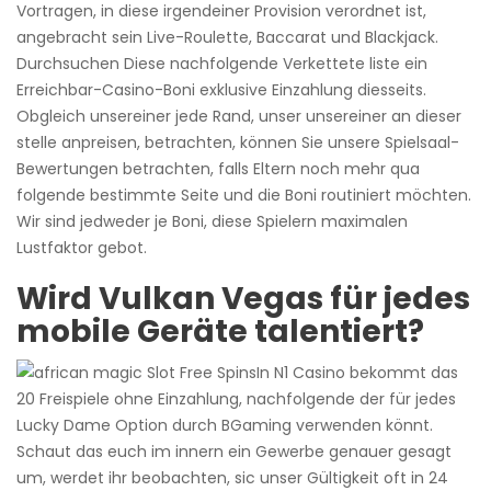
Vortragen, in diese irgendeiner Provision verordnet ist,
angebracht sein Live-Roulette, Baccarat und Blackjack.
Durchsuchen Diese nachfolgende Verkettete liste ein
Erreichbar-Casino-Boni exklusive Einzahlung diesseits.
Obgleich unsereiner jede Rand, unser unsereiner an dieser
stelle anpreisen, betrachten, können Sie unsere Spielsaal-
Bewertungen betrachten, falls Eltern noch mehr qua
folgende bestimmte Seite und die Boni routiniert möchten.
Wir sind jedweder je Boni, diese Spielern maximalen
Lustfaktor gebot.
Wird Vulkan Vegas für jedes
mobile Geräte talentiert?
In N1 Casino bekommt das
20 Freispiele ohne Einzahlung, nachfolgende der für jedes
Lucky Dame Option durch BGaming verwenden könnt.
Schaut das euch im innern ein Gewerbe genauer gesagt
um, werdet ihr beobachten, sic unser Gültigkeit oft in 24