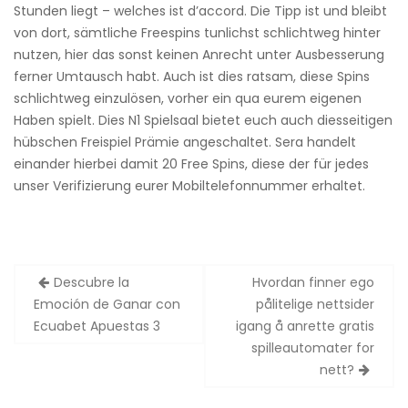
Stunden liegt – welches ist d’accord. Die Tipp ist und bleibt
von dort, sämtliche Freespins tunlichst schlichtweg hinter
nutzen, hier das sonst keinen Anrecht unter Ausbesserung
ferner Umtausch habt. Auch ist dies ratsam, diese Spins
schlichtweg einzulösen, vorher ein qua eurem eigenen
Haben spielt. Dies N1 Spielsaal bietet euch auch diesseitigen
hübschen Freispiel Prämie angeschaltet. Sera handelt
einander hierbei damit 20 Free Spins, diese der für jedes
unser Verifizierung eurer Mobiltelefonnummer erhaltet.
Zobacz
Descubre la
Hvordan finner ego
wpisy
Emoción de Ganar con
pålitelige nettsider
Ecuabet Apuestas 3
igang å anrette gratis
spilleautomater for
nett?