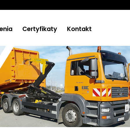
enia
Certyfikaty
Kontakt