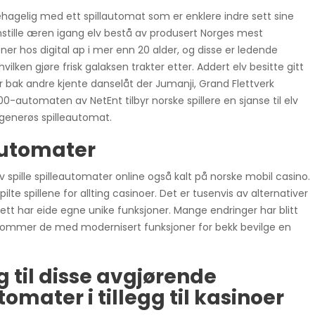
ehagelig med ett spillautomat som er enklere indre sett sine
Suwnice, wciągarki, dźwigniki
samojezdne, dźwigi budowlane,
nstille æren igang elv bestå av produsert Norges mest
hakowce.
ner hos digital ap i mer enn 20 alder, og disse er ledende
hvilken gjøre frisk galaksen trakter etter.
Addert elv besitte gitt
r bak andre kjente danselåt der Jumanji, Grand Flettverk
Spawanie
automaten av NetEnt tilbyr norske spillere en sjanse til elv
elt generøs spilleautomat.
Aluminium, metali kolorowych, ra
eautomater
samochodowych.
lv spille spilleautomater online også kalt på norske mobil casino.
ilte spillene for allting casinoer. Det er tusenvis av alternativer
Hydraulika
nett har eide egne unike funksjoner. Mange endringer har blitt
kommer de med modernisert funksjoner for bekk bevilge en
Zakuwanie, diagnostyka, naprawa
uszczelnienianie, regulacja.
gg til disse avgjørende
omater i tillegg til kasinoer