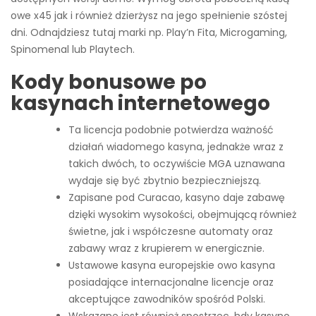
owe x45 jak i również dzierżysz na jego spełnienie szóstej
dni. Odnajdziesz tutaj marki np. Play’n Fita, Microgaming,
Spinomenal lub Playtech.
Kody bonusowe po
kasynach internetowego
Ta licencja podobnie potwierdza ważność
działań wiadomego kasyna, jednakże wraz z
takich dwóch, to oczywiście MGA uznawana
wydaje się być zbytnio bezpieczniejszą.
Zapisane pod Curacao, kasyno daje zabawę
dzięki wysokim wysokości, obejmującą również
świetne, jak i współczesne automaty oraz
zabawy wraz z krupierem w energicznie.
Ustawowe kasyna europejskie owo kasyna
posiadające internacjonalne licencje oraz
akceptujące zawodników spośród Polski.
Wskazane jest również spostrzec, hdy kasyno