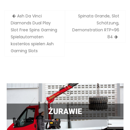
Zobacz
Ash Da Vinci
Spinata Grande, Slot
wpisy
Diamonds Dual Play
Schätzung,
Slot Free Spins Gaming
Demonstration RTP=96
Spielautomaten
84
kostenlos spielen Ash
Gaming Slots