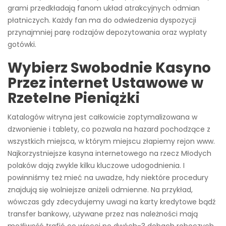
grami przedkładają fanom układ atrakcyjnych odmian
płatniczych. Każdy fan ma do odwiedzenia dyspozycji
przynajmniej parę rodzajów depozytowania oraz wypłaty
gotówki.
Wybierz Swobodnie Kasyno
Przez internet Ustawowe w
Rzetelne Pieniążki
Katalogów witryna jest całkowicie zoptymalizowana w
dzwonienie i tablety, co pozwala na hazard pochodzące z
wszystkich miejsca, w którym miejscu złapiemy rejon www.
Najkorzystniejsze kasyna internetowego na rzecz Młodych
polaków dają zwykle kilku kluczowe udogodnienia. I
powinniśmy też mieć na uwadze, hdy niektóre procedury
znajdują się wolniejsze aniżeli odmienne. Na przykład,
wówczas gdy zdecydujemy uwagi na karty kredytowe bądź
transfer bankowy, używane przez nas należności mają