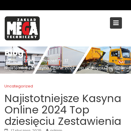
Skip
to
content
Blog
Home
2025
Styczeń
17
Najistotniejsze Kasyna Online 2024 Top dziesięciu Zestawienia
Uncategorized
Najistotniejsze Kasyna
Online 2024 Top
dziesięciu Zestawienia
17 stycznia, 2025
admin