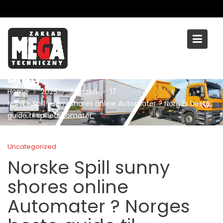
Skip
to
content
Blog
Home
2025
Styczeń
17
Norske Spill sunny shores online Automater ? Norges beste
guide til spilleautomater
Uncategorized
Norske Spill sunny
shores online
Automater ? Norges