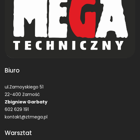
Biuro
ul.Zamoyskiego 51
22-400 Zamość
Zbigniew Garbaty
602 629 191
kontakt@ztmega.pl
Warsztat