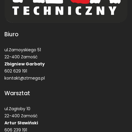
Biuro
ul.Zamoyskiego 51
22-400 Zamość
Zbigniew Garbaty
602 629 191
kontakt@ztmega.pl
Warsztat
ul.Zagłoby 10
22-400 Zamość
Artur Sławiński
606 239 191