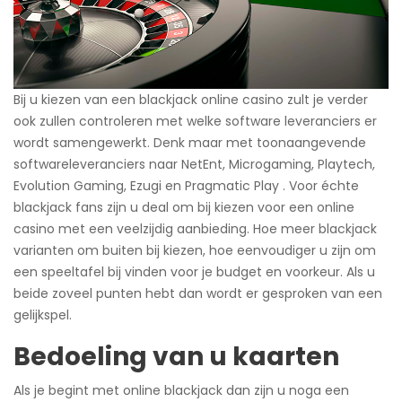
Bij u kiezen van een blackjack online casino zult je verder
ook zullen controleren met welke software leveranciers er
wordt samengewerkt. Denk maar met toonaangevende
softwareleveranciers naar NetEnt, Microgaming, Playtech,
Evolution Gaming, Ezugi en Pragmatic Play . Voor échte
blackjack fans zijn u deal om bij kiezen voor een online
casino met een veelzijdig aanbieding. Hoe meer blackjack
varianten om buiten bij kiezen, hoe eenvoudiger u zijn om
een speeltafel bij vinden voor je budget en voorkeur. Als u
beide zoveel punten hebt dan wordt er gesproken van een
gelijkspel.
Bedoeling van u kaarten
Als je begint met online blackjack dan zijn u noga een