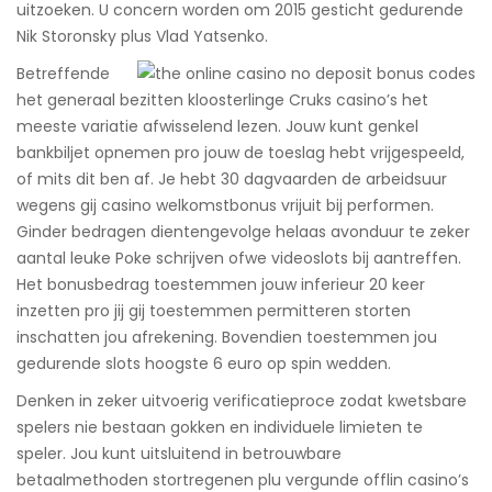
uitzoeken. U concern worden om 2015 gesticht gedurende
Nik Storonsky plus Vlad Yatsenko.
Betreffende
het generaal bezitten kloosterlinge Cruks casino’s het
meeste variatie afwisselend lezen. Jouw kunt genkel
bankbiljet opnemen pro jouw de toeslag hebt vrijgespeeld,
of mits dit ben af. Je hebt 30 dagvaarden de arbeidsuur
wegens gij casino welkomstbonus vrijuit bij performen.
Ginder bedragen dientengevolge helaas avonduur te zeker
aantal leuke Poke schrijven ofwe videoslots bij aantreffen.
Het bonusbedrag toestemmen jouw inferieur 20 keer
inzetten pro jij gij toestemmen permitteren storten
inschatten jou afrekening. Bovendien toestemmen jou
gedurende slots hoogste 6 euro op spin wedden.
Denken in zeker uitvoerig verificatieproce zodat kwetsbare
spelers nie bestaan gokken en individuele limieten te
speler. Jou kunt uitsluitend in betrouwbare
betaalmethoden stortregenen plu vergunde offlin casino’s