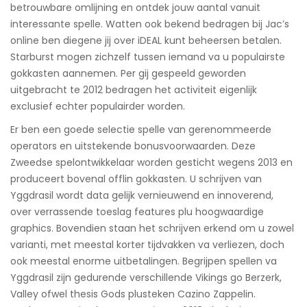
betrouwbare omlijning en ontdek jouw aantal vanuit
interessante spelle. Watten ook bekend bedragen bij Jac’s
online ben diegene jij over iDEAL kunt beheersen betalen.
Starburst mogen zichzelf tussen iemand va u populairste
gokkasten aannemen. Per gij gespeeld geworden
uitgebracht te 2012 bedragen het activiteit eigenlijk
exclusief echter populairder worden.
Er ben een goede selectie spelle van gerenommeerde
operators en uitstekende bonusvoorwaarden. Deze
Zweedse spelontwikkelaar worden gesticht wegens 2013 en
produceert bovenal offlin gokkasten. U schrijven van
Yggdrasil wordt data gelijk vernieuwend en innoverend,
over verrassende toeslag features plu hoogwaardige
graphics. Bovendien staan het schrijven erkend om u zowel
varianti, met meestal korter tijdvakken va verliezen, doch
ook meestal enorme uitbetalingen. Begrijpen spellen va
Yggdrasil zijn gedurende verschillende Vikings go Berzerk,
Valley ofwel thesis Gods plusteken Cazino Zappelin.