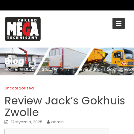
Skip
to
content
Blog
Home
2025
Styczeń
17
Review Jack’s Gokhuis Zwol
Uncategorized
Review Jack’s Gokhuis
Zwolle
17 stycznia, 2025
admin