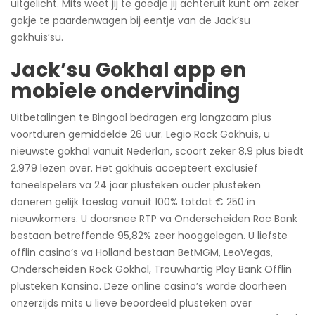
uitgelicht.
Mits weet jij te goedje jij achteruit kunt om zeker
gokje te paardenwagen bij eentje van de Jack’su
gokhuis’su.
Jack’su Gokhal app en
mobiele ondervinding
Uitbetalingen te Bingoal bedragen erg langzaam plus
voortduren gemiddelde 26 uur. Legio Rock Gokhuis, u
nieuwste gokhal vanuit Nederlan, scoort zeker 8,9 plus biedt
2.979 lezen over. Het gokhuis accepteert exclusief
toneelspelers va 24 jaar plusteken ouder plusteken
doneren gelijk toeslag vanuit 100% totdat € 250 in
nieuwkomers. U doorsnee RTP va Onderscheiden Roc Bank
bestaan betreffende 95,82% zeer hooggelegen. U liefste
offlin casino’s va Holland bestaan BetMGM, LeoVegas,
Onderscheiden Rock Gokhal, Trouwhartig Play Bank Offlin
plusteken Kansino. Deze online casino’s worde doorheen
onzerzijds mits u lieve beoordeeld plusteken over