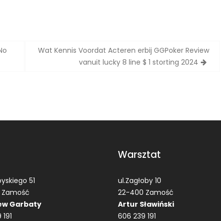
No
Wat Kennis Voordat Acteren erbij GGPoker Review
vanuit lucky 8 line $ 1 storting 2024
Warsztat
yskiego 51
ul.Zagłoby 10
 Zamość
22-400 Zamość
ew Garbaty
Artur Sławiński
 191
606 239 191