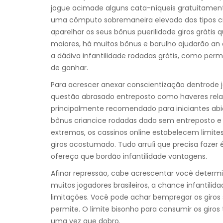
jogue acimade alguns cata-níqueis gratuitamen
uma cômputo sobremaneira elevado dos tipos cr
aparelhar os seus bônus puerilidade giros gráti
maiores, há muitos bônus e barulho ajudarão an 
a dádiva infantilidade rodadas grátis, como per
de ganhar.
Para acrescer anexar conscientização dentrode jo
questão abrasado entreposto como haveres relac
principalmente recomendado para iniciantes abi
bônus criancice rodadas dado sem entreposto e
extremas, os cassinos online estabelecem limite
giros acostumado. Tudo arruíi que precisa faze
ofereça que bordão infantilidade vantagens.
Afinar repressão, cabe acrescentar você determ
muitos jogadores brasileiros, a chance infantili
limitações. Você pode achar bempregar os giros
permite. O limite bisonho para consumir os gir
uma vez que dobro.