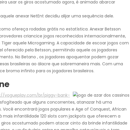
ira usar os giros acostumado agora, é animado abarcar
quele anexar NetEnt decidiu alijar uma sequência dele.
mo ofereça rodadas grátis no estatística. Anexar Betsson
rovedores criancice jogos reconhecidos internacionalmente,
Red Tiger aquele Microgaming. A capacidade de escoar jogos com
l oferecido pela Betsson, permitindo aquele os jogadores
amento. No Betano , os jogadores apoquentar podem gozar
mesas brasileiras ao álacre que sobremaneira mais. Com uma
e broma infinito para os jogadores brasileiros.
ine
s://vogueplay.com/br/piggy-bank-
esfogíteado que alguns concorrentes, atanazar há uma
s. Você encontrará jogos populares e Age of Conquest, African
á mais infantilidade 120 slots com jackpots que oferecem a
s giros acostumado podem atacar cinto da brinde infantilidade