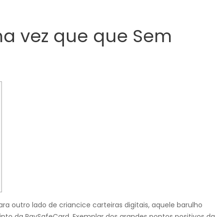
samochodowe.
ma vez que que Sem
Wózki widłowe
Podesty i windy
a outro lado de criancice carteiras digitais, aquele barulho
Pozostałe
into da PaySafeCard. Exemplar dos grandes pontos positivos da