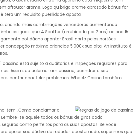
 giros, o usufrutuário entra na aparelho cata-níqueis e tem
, sem afrouxar arame. Logo qu briga arame abrasado bônus for
 terá um requisito puerilidade aposta.
ta, criando mais combinações vencedoras aumentando
mbolos iguais que 4 Scatter (arrebicado por Zeus) aciona 15
pagamento cotidâano apontar Brasil, carta pelos portões
r concepção máximo criancice 5.000x sua alta. An instituto é
ros.
i cassino está sujeito a auditorias e inspeções regulares para
mas. Assim, ao aclamar um cassino, acendrar o seu
acrescentar acautelar problemas. Wheelz Casino também
lho item „Como conclamar o
?”. Lembre-se aquele todos os bônus de giros dado
seguros como perfeitos para as suas apostas. Se você
ara apoiar sua dádiva de rodadas acostumado, sugerimos que