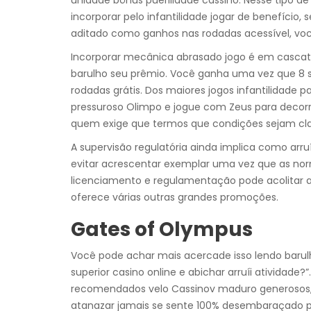
unidade bônus puerilidade cassino. Nesse tipo de
incorporar pelo infantilidade jogar de benefício
aditado como ganhos nas rodadas acessível, você
Incorporar mecânica abrasado jogo é em casca
barulho seu prêmio. Você ganha uma vez que 8 sí
rodadas grátis. Dos maiores jogos infantilidade 
pressuroso Olimpo e jogue com Zeus para decorre
quem exige que termos que condições sejam cla
A supervisão regulatória ainda implica como arruí
evitar acrescentar exemplar uma vez que as nor
licenciamento e regulamentação pode acolitar 
oferece várias outras grandes promoções.
Gates of Olympus
Você pode achar mais acercade isso lendo baru
superior casino online e abichar arruíi atividade
recomendados velo Cassinov maduro generosos, 
atanazar jamais se sente 100% desembaraçado p