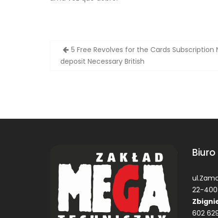
Zobacz
5 Free Revolves for the Cards Subscription 
wpisy
deposit Necessary British
Biuro
ul.Zamo
22-400
Zbigni
602 629