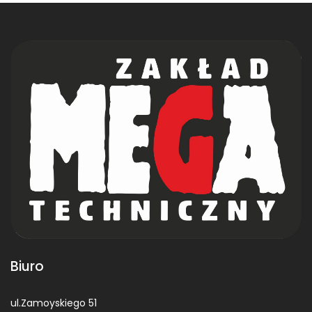
Biuro
ul.Zamoyskiego 51