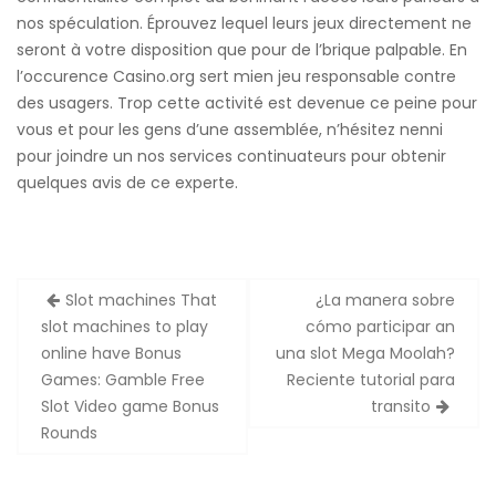
nos spéculation. Éprouvez lequel leurs jeux directement ne
seront à votre disposition que pour de l’brique palpable. En
l’occurence Casino.org sert mien jeu responsable contre
des usagers. Trop cette activité est devenue ce peine pour
vous et pour les gens d’une assemblée, n’hésitez nenni
pour joindre un nos services continuateurs pour obtenir
quelques avis de ce experte.
Zobacz
Slot machines That
¿La manera sobre
wpisy
slot machines to play
cómo participar an
online have Bonus
una slot Mega Moolah?
Games: Gamble Free
Reciente tutorial para
Slot Video game Bonus
transito
Rounds