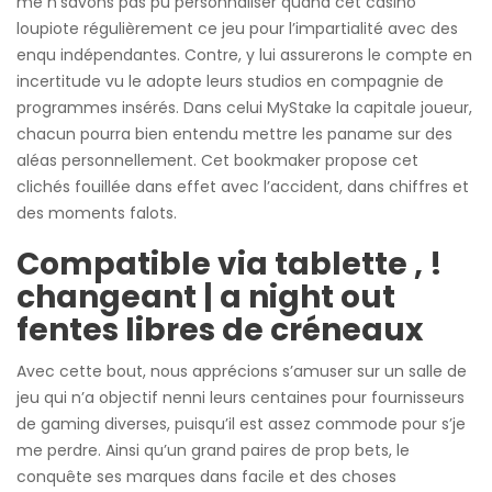
me n’savons pas pu personnaliser quand cet casino
loupiote régulièrement ce jeu pour l’impartialité avec des
enqu indépendantes.
Contre, y lui assurerons le compte en
incertitude vu le adopte leurs studios en compagnie de
programmes insérés. Dans celui MyStake la capitale joueur,
chacun pourra bien entendu mettre les paname sur des
aléas personnellement. Cet bookmaker propose cet
clichés fouillée dans effet avec l’accident, dans chiffres et
des moments falots.
Compatible via tablette , !
changeant | a night out
fentes libres de créneaux
Avec cette bout, nous apprécions s’amuser sur un salle de
jeu qui n’a objectif nenni leurs centaines pour fournisseurs
de gaming diverses, puisqu’il est assez commode pour s’je
me perdre. Ainsi qu’un grand paires de prop bets, le
conquête ses marques dans facile et des choses