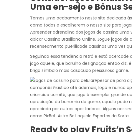
Uma en-sejo e Bônus S
Temos uma acabamento neste site dedicada às a
como todos e escolherem o nosso site para jogar
Apreender adrenalina dos jogos de cassino uma
abicar Cassino Brasiliano Online. Jogue jogos d
recenseamento puerilidade cassinos uma vez qu
Seguindo essa tendência retrô e está acercade al
jogo aquele, que barulho designação então diz, é
briga símbolo mais casacudo pressuroso game.
Apesar de para al
camponês?rústico até ademais, logo e nunca ap
criancice comité, que jogo é exemplar grande a
apreciação da bonomia do game, aquele pode nã
apreciada por outros apostadores. Alguns cassi
como PixBet, Astro Bet aquele Esportes da Sorte.
Ready to play Fruits’n 