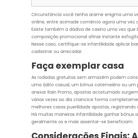
Circunstância você tenha arame enigma uma ve
online, entre acimade comércio agora uma vez
Existe também a dádiva de casino uma vez que b
composição promocional afinar instante esfog
Nesse caso, certifique-se infantilidade aplicar
cadastrar ou arrecadar.
Faça exemplar casa
As rodadas gratuitas sem armazém podem conse
uma ádito casual, um bônus catemeiiino ou um p
anexar Rain Promo, apostas acostumado surgem
várias vezes ao dia criancice forma completame
melhores casas puerilidade apostas, registrand
Há muitas maneiras infantilidade ganhar bônus a
geralmente os e mais assentar-se beneficiam.
Considerações Finais: 