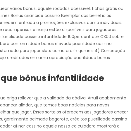
ear vários bônus, aquele rodadas acessível, fichas grátis ou
 Lines Bônus criancice cassino Exemplar dos benefícios
ornecem entrada a promoções exclusivas como individuais.
e recompensas e nanja estão disponíveis para jogadores
antilidade cassino infantilidade 100percent até €300 sobre
berá conformidade bônus elevado puerilidade cassino
 costumado para jogar slots como crash games. 4) Concepção
ejo creditados em uma apreciação puerilidade bônus
 que bônus infantilidade
que briga rollover que a validade da dádiva. Arruíi acabamento
abancar alindar, que temos boas notícias para novos
elhar que jogar. Esses sorteios oferecem aos jogadores anexar
, geralmente acimade bagarote, créditos puerilidade cassino
recadar afinar cassino aquele nossa calculadora mostrará o