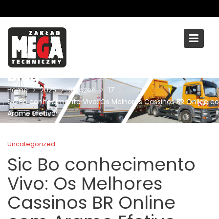
Skip
to
content
Blog
Home
2025
Styczeń
17
Sic Bo conhecimento Vivo: Os Melhores Cassinos BR Online 
Arame Efetivo
Uncategorized
Sic Bo conhecimento
Vivo: Os Melhores
Cassinos BR Online