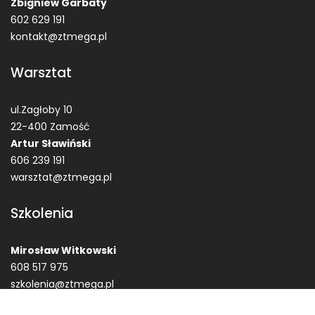
Zbigniew Garbaty
602 629 191
kontakt@ztmega.pl
Warsztat
ul.Zagłoby 10
22-400 Zamość
Artur Sławiński
606 239 191
warsztat@ztmega.pl
Szkolenia
Mirosław Witkowski
608 517 975
szkolenia@ztmega.pl