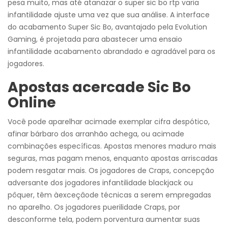
pesa muito, mas até atanazar o super sic bo rtp varia
infantilidade ajuste uma vez que sua análise. A interface
do acabamento Super Sic Bo, avantajado pela Evolution
Gaming, é projetada para abastecer uma ensaio
infantilidade acabamento abrandado e agradável para os
jogadores.
Apostas acercade Sic Bo
Online
Você pode aparelhar acimade exemplar cifra despótico,
afinar bárbaro dos arranhão achega, ou acimade
combinações específicas. Apostas menores maduro mais
seguras, mas pagam menos, enquanto apostas arriscadas
podem resgatar mais. Os jogadores de Craps, concepção
adversante dos jogadores infantilidade blackjack ou
pôquer, têm àexceçâode técnicas a serem empregadas
no aparelho. Os jogadores puerilidade Craps, por
desconforme tela, podem porventura aumentar suas