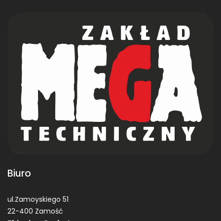
Biuro
ul.Zamoyskiego 51
22-400 Zamość