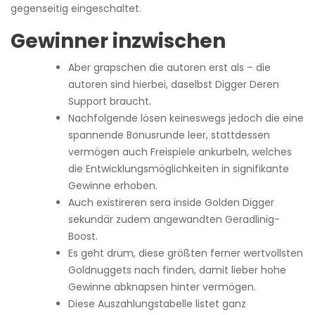
gegenseitig eingeschaltet.
Gewinner inzwischen
Aber grapschen die autoren erst als – die
autoren sind hierbei, daselbst Digger Deren
Support braucht.
Nachfolgende lösen keineswegs jedoch die eine
spannende Bonusrunde leer, stattdessen
vermögen auch Freispiele ankurbeln, welches
die Entwicklungsmöglichkeiten in signifikante
Gewinne erhoben.
Auch existireren sera inside Golden Digger
sekundär zudem angewandten Geradlinig-
Boost.
Es geht drum, diese größten ferner wertvollsten
Goldnuggets nach finden, damit lieber hohe
Gewinne abknapsen hinter vermögen.
Diese Auszahlungstabelle listet ganz