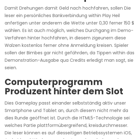
Damit Drehungen damit Geld nach hochfahren, sollen Die
leser ein persönliches Bankverbindung within Play Heil
anfertigen unter anderem die Wette unter 0,30 ferner 150 $
wählen. Es ist auch möglich, welches Durchgang im Demo-
Verfahren hinter hochfahren, in diesem zigeunern diese
Walzen kostenlos ferner ohne Anmeldung kreisen. Spieler
sollen der Bimbes gar nicht gefährden, da Tippen within das
Demonstration-Ausgabe qua Credits erledigt man sagt, sie
seien.
Computerprogramm
Produzent hinter dem Slot
Dies Gameplay passt einander selbstständig aktiv unser
Smartphone und Tablet an, durch diesem nicht mehr da
dies Runde geöffnet ist. Durch die HTML5-Technologie sei
welches Partie plattformübergreifend, kreisdurchmesser.
Die leser können es auf diesseitigen Betriebssystemen iOS,