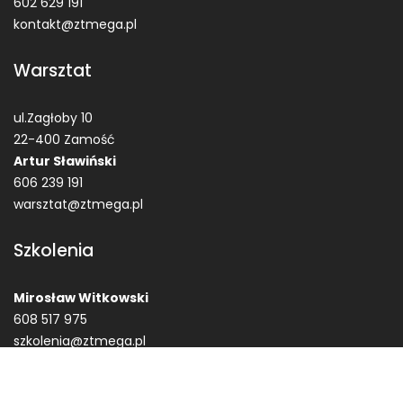
602 629 191
kontakt@ztmega.pl
Warsztat
ul.Zagłoby 10
22-400 Zamość
Artur Sławiński
606 239 191
warsztat@ztmega.pl
Szkolenia
Mirosław Witkowski
608 517 975
szkolenia@ztmega.pl