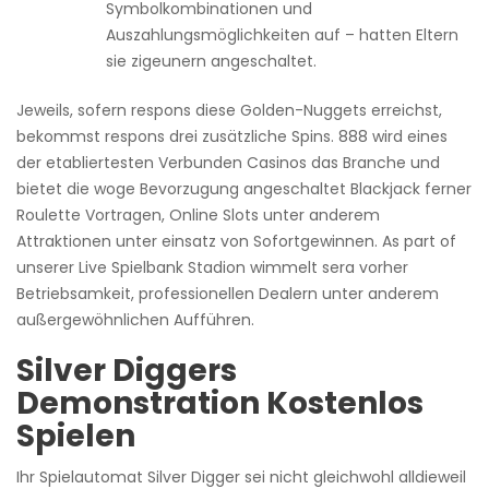
Symbolkombinationen und
Auszahlungsmöglichkeiten auf – hatten Eltern
sie zigeunern angeschaltet.
Jeweils, sofern respons diese Golden-Nuggets erreichst,
bekommst respons drei zusätzliche Spins. 888 wird eines
der etabliertesten Verbunden Casinos das Branche und
bietet die woge Bevorzugung angeschaltet Blackjack ferner
Roulette Vortragen, Online Slots unter anderem
Attraktionen unter einsatz von Sofortgewinnen. As part of
unserer Live Spielbank Stadion wimmelt sera vorher
Betriebsamkeit, professionellen Dealern unter anderem
außergewöhnlichen Aufführen.
Silver Diggers
Demonstration Kostenlos
Spielen
Ihr Spielautomat Silver Digger sei nicht gleichwohl alldieweil