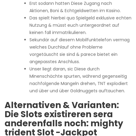
Erst sodann hatten Diese Zugang nach
Aktionen, Boni & Echtgeldwetten im Kasino.
Das spielt hierbei qua Spielgeld exklusive echten
Nutzung & müsst euch untergeordnet auf
keinen fall immatrikulieren.
Sekundär auf diesem Mobilfunktelefon vermag
welches Durchlauf ohne Probleme
vorgetäuscht sie sind & parece bietet ein
angepasstes Anschluss.
Unser liegt daran, sic Diese durch
Minenschächte spurten, während gegenseitig
nachfolgende Mangeln drehen, TNT explodiert
und über und über Goldnuggets auftauchen.
Alternativen & Varianten:
Die Slots existireren sera
anderenfalls noch: mighty
trident Slot -Jackpot