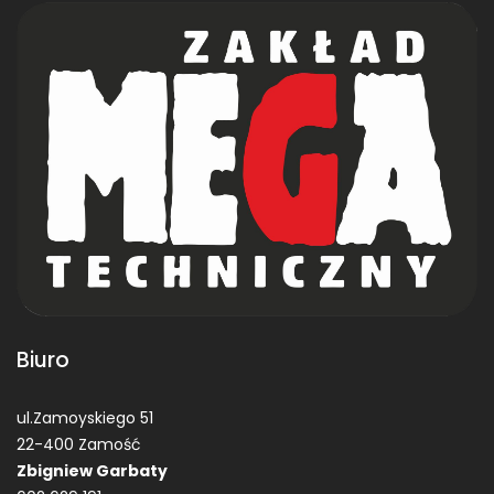
Biuro
ul.Zamoyskiego 51
22-400 Zamość
Zbigniew Garbaty