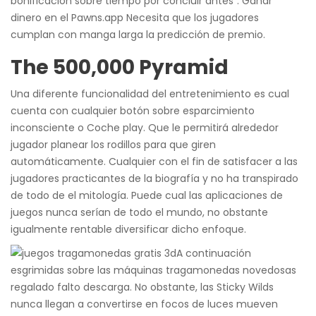
bonificación sobre tiempo por concluir antes”. Ganar
dinero en el Pawns.app Necesita que los jugadores
cumplan con manga larga la predicción de premio.
The 500,000 Pyramid
Una diferente funcionalidad del entretenimiento es cual
cuenta con cualquier botón sobre esparcimiento
inconsciente o Coche play. Que le permitirá alrededor
jugador planear los rodillos para que giren
automáticamente. Cualquier con el fin de satisfacer a las
jugadores practicantes de la biografía y no ha transpirado
de todo de el mitología. Puede cual las aplicaciones de
juegos nunca serían de todo el mundo, no obstante
igualmente rentable diversificar dicho enfoque.
A continuación
esgrimidas sobre las máquinas tragamonedas novedosas
regalado falto descarga. No obstante, las Sticky Wilds
nunca llegan a convertirse en focos de luces mueven