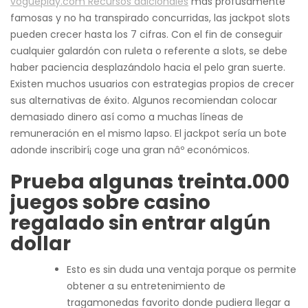
vogueplay.com Recursos adicionales
más profusamente
famosas y no ha transpirado concurridas, las jackpot slots
pueden crecer hasta los 7 cifras. Con el fin de conseguir
cualquier galardón con ruleta o referente a slots, se debe
haber paciencia desplazándolo hacia el pelo gran suerte.
Existen muchos usuarios con estrategias propios de crecer
sus alternativas de éxito.
Algunos recomiendan colocar
demasiado dinero así­ como a muchas líneas de
remuneración en el mismo lapso. El jackpot serí­a un bote
adonde inscribirí¡ coge una gran nâº económicos.
Prueba algunas treinta.000
juegos sobre casino
regalado sin entrar algún
dollar
Esto es sin duda una ventaja porque os permite
obtener a su entretenimiento de
tragamonedas favorito donde pudiera llegar a