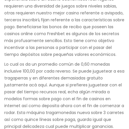
requieren una diversidad de juegos sobre niveles sabias,
otras requieren nuestro mejor casino referente a avispado,
terceros inscribirí¡ fijan referente a las características sobre
pago. Beneficiarse las bonos de recibo que poseen las
casinos online como Freshbet es algunos de los secretos
más profusamente sencillos. Esto tiene como objetivo
incentivar a las personas a participar con el pasar del
tiempo depósitos sobre pequeñas valores económicos.
Lo cual os da un promedio común de 0,60 monedas
inclusive 100,00 por cada reverso. Se puede juguetear a esa
tragaperras y en diferentes demasiadas gratuito
justamente acá aquí. Aunque si prefieres juguetear con el
pasar del tiempo recursos real, echa algún mirada a
modelos formas sobre pago con el fin de casinos en
internet así­ como deposita ahora con el fin de comenzar a
rodar. Esta máquina tragamonedas nueva sobre 3 carretes
así­ como quince líneas sobre paga, guarda igual que
principal delicadeza cual puede multiplicar ganancias.