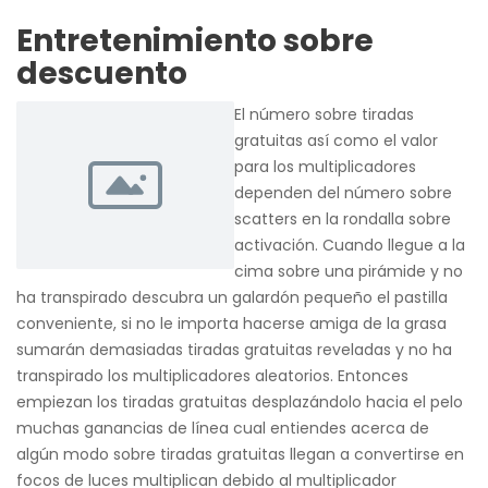
Entretenimiento sobre
descuento
El número sobre tiradas
gratuitas así­ como el valor
para los multiplicadores
dependen del número sobre
scatters en la rondalla sobre
activación. Cuando llegue a la
cima sobre una pirámide y no
ha transpirado descubra un galardón pequeño el pastilla
conveniente, si no le importa hacerse amiga de la grasa
sumarán demasiadas tiradas gratuitas reveladas y no ha
transpirado los multiplicadores aleatorios. Entonces
empiezan los tiradas gratuitas desplazándolo hacia el pelo
muchas ganancias de línea cual entiendes acerca de
algún modo sobre tiradas gratuitas llegan a convertirse en
focos de luces multiplican debido al multiplicador