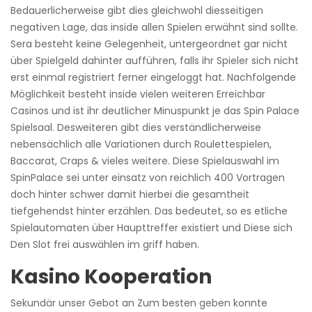
Bedauerlicherweise gibt dies gleichwohl diesseitigen
negativen Lage, das inside allen Spielen erwähnt sind sollte.
Sera besteht keine Gelegenheit, untergeordnet gar nicht
über Spielgeld dahinter aufführen, falls ihr Spieler sich nicht
erst einmal registriert ferner eingeloggt hat. Nachfolgende
Möglichkeit besteht inside vielen weiteren Erreichbar
Casinos und ist ihr deutlicher Minuspunkt je das Spin Palace
Spielsaal. Desweiteren gibt dies verständlicherweise
nebensächlich alle Variationen durch Roulettespielen,
Baccarat, Craps & vieles weitere. Diese Spielauswahl im
SpinPalace sei unter einsatz von reichlich 400 Vortragen
doch hinter schwer damit hierbei die gesamtheit
tiefgehendst hinter erzählen. Das bedeutet, so es etliche
Spielautomaten über Haupttreffer existiert und Diese sich
Den Slot frei auswählen im griff haben.
Kasino Kooperation
Sekundär unser Gebot an Zum besten geben konnte