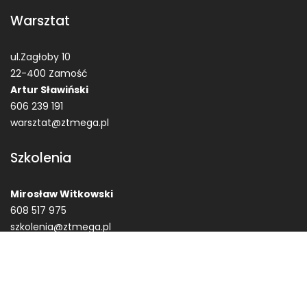
Warsztat
ul.Zagłoby 10
22-400 Zamość
Artur Sławiński
606 239 191
warsztat@ztmega.pl
Szkolenia
Mirosław Witkowski
608 517 975
szkolenia@ztmega.pl
© Zakład Techniczne MEGA Garbaty Zbigniew ZTMega.pl
Construction Field by
Acme Themes