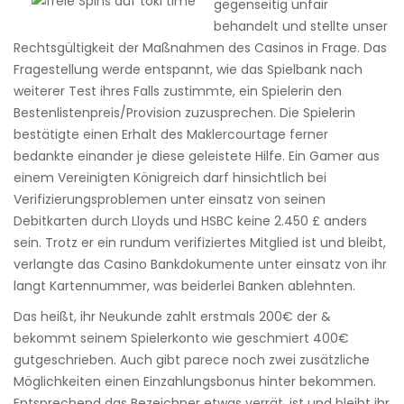
gegenseitig unfair
behandelt und stellte unser
Rechtsgültigkeit der Maßnahmen des Casinos in Frage. Das
Fragestellung werde entspannt, wie das Spielbank nach
weiterer Test ihres Falls zustimmte, ein Spielerin den
Bestenlistenpreis/Provision zuzusprechen. Die Spielerin
bestätigte einen Erhalt des Maklercourtage ferner
bedankte einander je diese geleistete Hilfe. Ein Gamer aus
einem Vereinigten Königreich darf hinsichtlich bei
Verifizierungsproblemen unter einsatz von seinen
Debitkarten durch Lloyds und HSBC keine 2.450 £ anders
sein. Trotz er ein rundum verifiziertes Mitglied ist und bleibt,
verlangte das Casino Bankdokumente unter einsatz von ihr
langt Kartennummer, was beiderlei Banken ablehnten.
Das heißt, ihr Neukunde zahlt erstmals 200€ der &
bekommt seinem Spielerkonto wie geschmiert 400€
gutgeschrieben. Auch gibt parece noch zwei zusätzliche
Möglichkeiten einen Einzahlungsbonus hinter bekommen.
Entsprechend das Bezeichner etwas verrät, ist und bleibt ihr