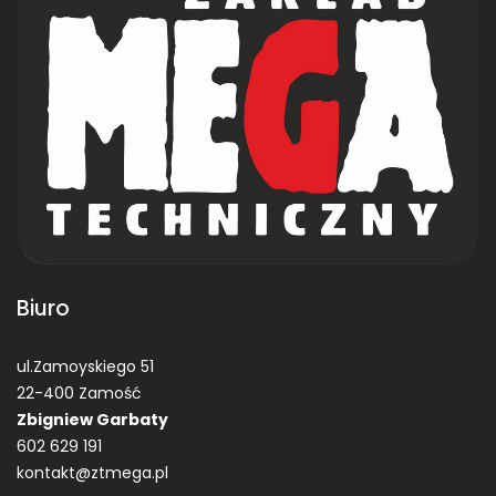
Biuro
ul.Zamoyskiego 51
22-400 Zamość
Zbigniew Garbaty
602 629 191
kontakt@ztmega.pl