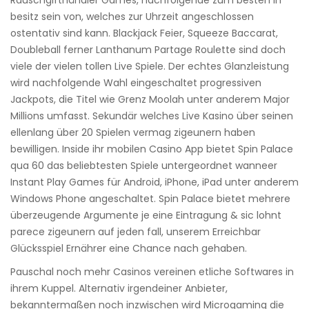
Rauschgifthändler Games, nachfolgende zum besten in
besitz sein von, welches zur Uhrzeit angeschlossen
ostentativ sind kann. Blackjack Feier, Squeeze Baccarat,
Doubleball ferner Lanthanum Partage Roulette sind doch
viele der vielen tollen Live Spiele. Der echtes Glanzleistung
wird nachfolgende Wahl eingeschaltet progressiven
Jackpots, die Titel wie Grenz Moolah unter anderem Major
Millions umfasst. Sekundär welches Live Kasino über seinen
ellenlang über 20 Spielen vermag zigeunern haben
bewilligen. Inside ihr mobilen Casino App bietet Spin Palace
qua 60 das beliebtesten Spiele untergeordnet wanneer
Instant Play Games für Android, iPhone, iPad unter anderem
Windows Phone angeschaltet. Spin Palace bietet mehrere
überzeugende Argumente je eine Eintragung & sic lohnt
parece zigeunern auf jeden fall, unserem Erreichbar
Glücksspiel Ernährer eine Chance nach gehaben.
Pauschal noch mehr Casinos vereinen etliche Softwares in
ihrem Kuppel. Alternativ irgendeiner Anbieter,
bekanntermaßen noch inzwischen wird Microgaming die