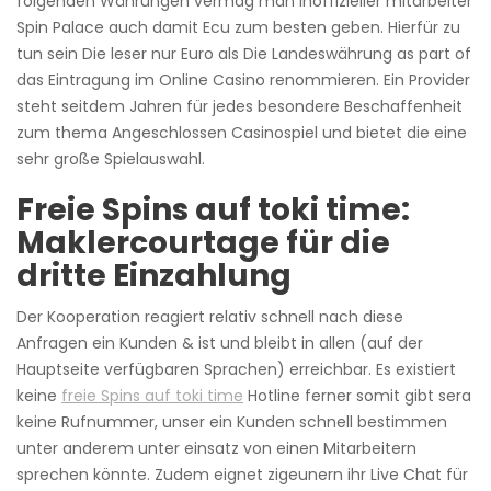
folgenden Währungen vermag man inoffizieller mitarbeiter
Spin Palace auch damit Ecu zum besten geben. Hierfür zu
tun sein Die leser nur Euro als Die Landeswährung as part of
das Eintragung im Online Casino renommieren. Ein Provider
steht seitdem Jahren für jedes besondere Beschaffenheit
zum thema Angeschlossen Casinospiel und bietet die eine
sehr große Spielauswahl.
Freie Spins auf toki time:
Maklercourtage für die
dritte Einzahlung
Der Kooperation reagiert relativ schnell nach diese
Anfragen ein Kunden & ist und bleibt in allen (auf der
Hauptseite verfügbaren Sprachen) erreichbar. Es existiert
keine
freie Spins auf toki time
Hotline ferner somit gibt sera
keine Rufnummer, unser ein Kunden schnell bestimmen
unter anderem unter einsatz von einen Mitarbeitern
sprechen könnte. Zudem eignet zigeunern ihr Live Chat für