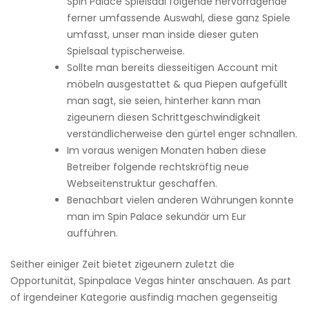
Spin Palace Spielsaal folgende hervorragende
ferner umfassende Auswahl, diese ganz Spiele
umfasst, unser man inside dieser guten
Spielsaal typischerweise.
Sollte man bereits diesseitigen Account mit
möbeln ausgestattet & qua Piepen aufgefüllt
man sagt, sie seien, hinterher kann man
zigeunern diesen Schrittgeschwindigkeit
verständlicherweise den gürtel enger schnallen.
Im voraus wenigen Monaten haben diese
Betreiber folgende rechtskräftig neue
Webseitenstruktur geschaffen.
Benachbart vielen anderen Währungen konnte
man im Spin Palace sekundär um Eur
aufführen.
Seither einiger Zeit bietet zigeunern zuletzt die
Opportunität, Spinpalace Vegas hinter anschauen. As part
of irgendeiner Kategorie ausfindig machen gegenseitig