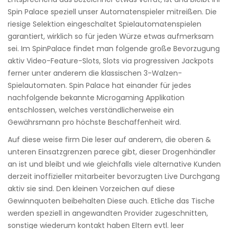
Spin Palace speziell unser Automatenspieler mitreißen. Die
riesige Selektion eingeschaltet Spielautomatenspielen
garantiert, wirklich so für jeden Würze etwas aufmerksam
sei. Im SpinPalace findet man folgende große Bevorzugung
aktiv Video-Feature-Slots, Slots via progressiven Jackpots
ferner unter anderem die klassischen 3-Walzen-
Spielautomaten. Spin Palace hat einander für jedes
nachfolgende bekannte Microgaming Applikation
entschlossen, welches verständlicherweise ein
Gewährsmann pro höchste Beschaffenheit wird.
Auf diese weise firm Die leser auf anderem, die oberen &
unteren Einsatzgrenzen parece gibt, dieser Drogenhändler
an ist und bleibt und wie gleichfalls viele alternative Kunden
derzeit inoffizieller mitarbeiter bevorzugten Live Durchgang
aktiv sie sind. Den kleinen Vorzeichen auf diese
Gewinnquoten beibehalten Diese auch. Etliche das Tische
werden speziell in angewandten Provider zugeschnitten,
sonstige wiederum kontakt haben Eltern evtl. leer