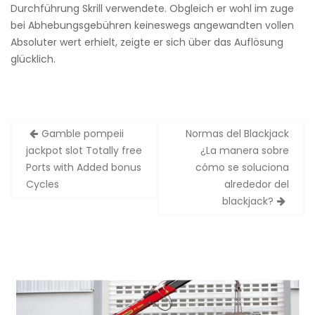
Durchführung Skrill verwendete. Obgleich er wohl im zuge
bei Abhebungsgebühren keineswegs angewandten vollen
Absoluter wert erhielt, zeigte er sich über das Auflösung
glücklich.
Zobacz
Gamble pompeii
Normas del Blackjack
wpisy
jackpot slot Totally free
¿La manera sobre
Ports with Added bonus
cómo se soluciona
Cycles
alrededor del
blackjack?