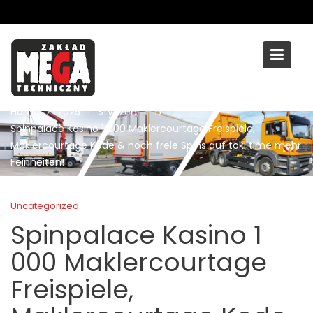
Skip
to
content
Blog
Home
2025
Styczeń
17
Spinpalace Kasino 1 000 Maklercourtage Freispiele,
Maklercourtage Kode & noch freie Spins auf toki time mehr
Feinheiten!
Uncategorized
Spinpalace Kasino 1
000 Maklercourtage
Freispiele,