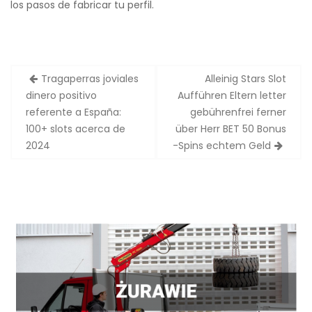
los pasos de fabricar tu perfil.
Zobacz
Tragaperras joviales
Alleinig Stars Slot
wpisy
dinero positivo
Aufführen Eltern letter
referente a España:
gebührenfrei ferner
100+ slots acerca de
über Herr BET 50 Bonus
2024
-Spins echtem Geld