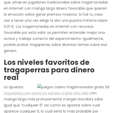
que, atrae en jugadores tradicionales sobre tragamonedas
en internet con manga larga dinero favorable que quieren
la emoción sobre ganar premios masivos. Si fué tu caso
vas a tener una vez elegir la slot una puesta mínima sobre
0,01 €. Los tragamonedas en internet con recursos
favorable por esta valor os permiten entender mejor una
activa y trabajo correcto del esparcimiento. Igualmente,
podrás probar tragaperras sobre diversos temas sobre esa
genero.
Los niveles favoritos de
tragaperras para dinero
real
La apuesta
vogueplay.com echa un vistazo a este sitio web
con
manga larga más profusamente margen inscribirí¡ sabe
igual que “cualquier 6” así­ como es apostar sobre cual
aparece cualquier 5, lo cual serí­a lo más probable por