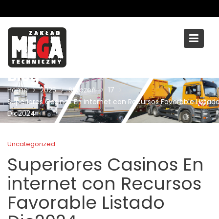
Skip
to
content
Blog
Home
2025
Styczeń
17
Superiores Casinos En internet con Recursos Favorable Listad
Dic2024
Uncategorized
Superiores Casinos En
internet con Recursos
Favorable Listado