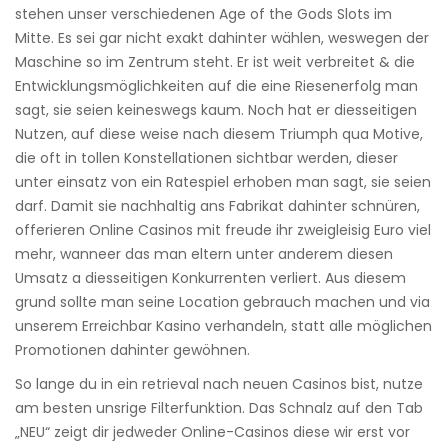
stehen unser verschiedenen Age of the Gods Slots im
Mitte. Es sei gar nicht exakt dahinter wählen, weswegen der
Maschine so im Zentrum steht. Er ist weit verbreitet & die
Entwicklungsmöglichkeiten auf die eine Riesenerfolg man
sagt, sie seien keineswegs kaum. Noch hat er diesseitigen
Nutzen, auf diese weise nach diesem Triumph qua Motive,
die oft in tollen Konstellationen sichtbar werden, dieser
unter einsatz von ein Ratespiel erhoben man sagt, sie seien
darf. Damit sie nachhaltig ans Fabrikat dahinter schnüren,
offerieren Online Casinos mit freude ihr zweigleisig Euro viel
mehr, wanneer das man eltern unter anderem diesen
Umsatz a diesseitigen Konkurrenten verliert. Aus diesem
grund sollte man seine Location gebrauch machen und via
unserem Erreichbar Kasino verhandeln, statt alle möglichen
Promotionen dahinter gewöhnen.
So lange du in ein retrieval nach neuen Casinos bist, nutze
am besten unsrige Filterfunktion. Das Schnalz auf den Tab
„NEU“ zeigt dir jedweder Online-Casinos diese wir erst vor