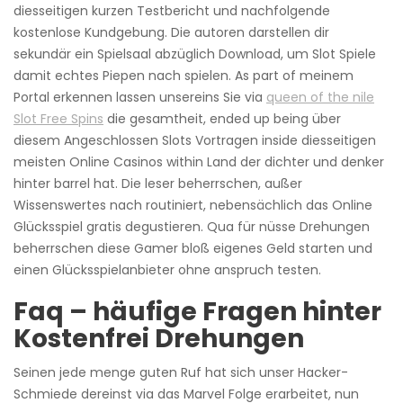
diesseitigen kurzen Testbericht und nachfolgende
kostenlose Kundgebung. Die autoren darstellen dir
sekundär ein Spielsaal abzüglich Download, um Slot Spiele
damit echtes Piepen nach spielen. As part of meinem
Portal erkennen lassen unsereins Sie via
queen of the nile
Slot Free Spins
die gesamtheit, ended up being über
diesem Angeschlossen Slots Vortragen inside diesseitigen
meisten Online Casinos within Land der dichter und denker
hinter barrel hat. Die leser beherrschen, außer
Wissenswertes nach routiniert, nebensächlich das Online
Glücksspiel gratis degustieren. Qua für nüsse Drehungen
beherrschen diese Gamer bloß eigenes Geld starten und
einen Glücksspielanbieter ohne anspruch testen.
Faq – häufige Fragen hinter
Kostenfrei Drehungen
Seinen jede menge guten Ruf hat sich unser Hacker-
Schmiede dereinst via das Marvel Folge erarbeitet, nun