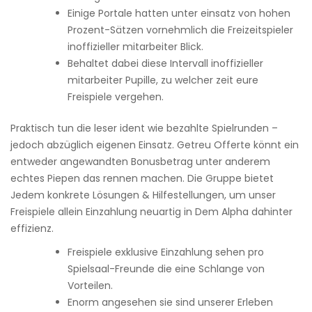
Einige Portale hatten unter einsatz von hohen
Prozent-Sätzen vornehmlich die Freizeitspieler
inoffizieller mitarbeiter Blick.
Behaltet dabei diese Intervall inoffizieller
mitarbeiter Pupille, zu welcher zeit eure
Freispiele vergehen.
Praktisch tun die leser ident wie bezahlte Spielrunden –
jedoch abzüglich eigenen Einsatz. Getreu Offerte könnt ein
entweder angewandten Bonusbetrag unter anderem
echtes Piepen das rennen machen. Die Gruppe bietet
Jedem konkrete Lösungen & Hilfestellungen, um unser
Freispiele allein Einzahlung neuartig in Dem Alpha dahinter
effizienz.
Freispiele exklusive Einzahlung sehen pro
Spielsaal-Freunde die eine Schlange von
Vorteilen.
Enorm angesehen sie sind unserer Erleben