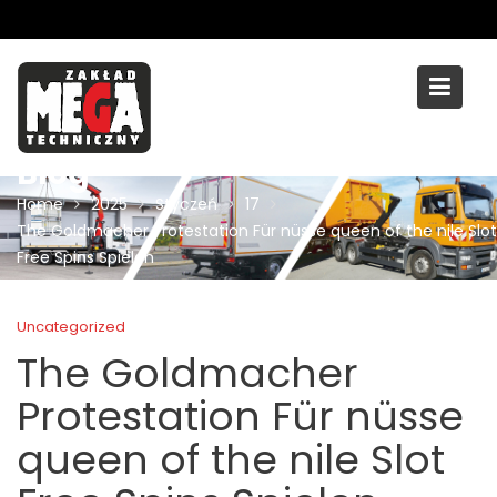
Skip
to
content
Blog
Home
2025
Styczeń
17
The Goldmacher Protestation Für nüsse queen of the nile Slot
Free Spins Spielen
Uncategorized
The Goldmacher
Protestation Für nüsse
queen of the nile Slot