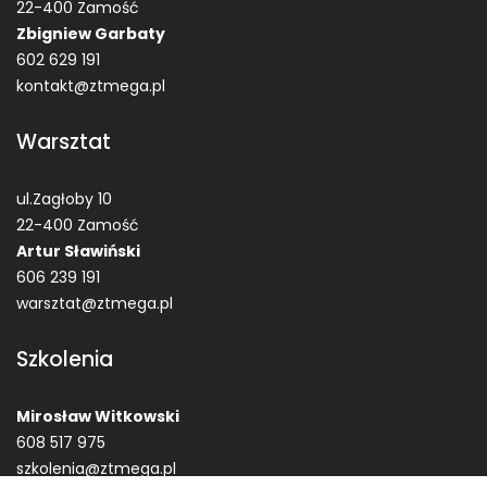
22-400 Zamość
Zbigniew Garbaty
602 629 191
kontakt@ztmega.pl
Warsztat
ul.Zagłoby 10
22-400 Zamość
Artur Sławiński
606 239 191
warsztat@ztmega.pl
Szkolenia
Mirosław Witkowski
608 517 975
szkolenia@ztmega.pl