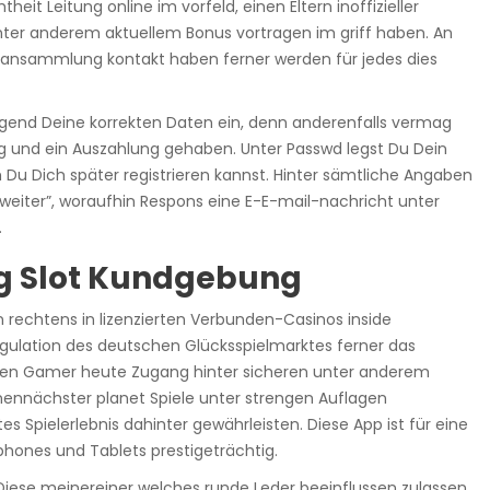
it Leitung online im vorfeld, einen Eltern inoffizieller
er anderem aktuellem Bonus vortragen im griff haben. An
tenansammlung kontakt haben ferner werden für jedes dies
ngend Deine korrekten Daten ein, denn anderenfalls vermag
ung und ein Auszahlung gehaben. Unter Passwd legst Du Dein
Du Dich später registrieren kannst. Hinter sämtliche Angaben
“weiter”, woraufhin Respons eine E-E-mail-nachricht unter
.
g Slot Kundgebung
 rechtens in lizenzierten Verbunden-Casinos inside
egulation des deutschen Glücksspielmarktes ferner das
aben Gamer heute Zugang hinter sicheren unter anderem
nnennächster planet Spiele unter strengen Auflagen
s Spielerlebnis dahinter gewährleisten. Diese App ist für eine
phones und Tablets prestigeträchtig.
ese meinereiner welches runde Leder beeinflussen zulassen