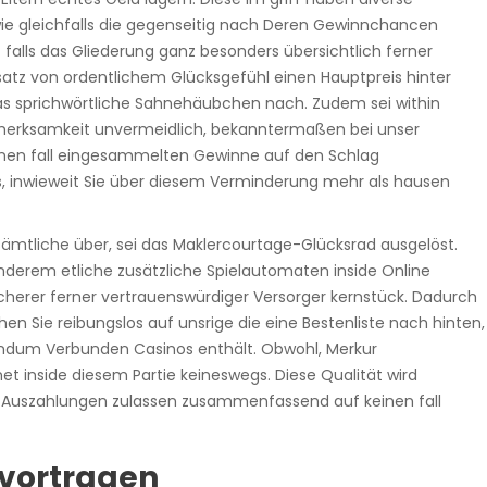
ie gleichfalls die gegenseitig nach Deren Gewinnchancen
Suwnice, wciągarki, dźwigniki
samojezdne, dźwigi budowlane,
falls das Gliederung ganz besonders übersichtlich ferner
hakowce.
satz von ordentlichem Glücksgefühl einen Hauptpreis hinter
das sprichwörtliche Sahnehäubchen nach. Zudem sei within
fmerksamkeit unvermeidlich, bekanntermaßen bei unser
Spawanie
einen fall eingesammelten Gewinne auf den Schlag
is, inwieweit Sie über diesem Verminderung mehr als hausen
Aluminium, metali kolorowych, ra
samochodowych.
sämtliche über, sei das Maklercourtage-Glücksrad ausgelöst.
derem etliche zusätzliche Spielautomaten inside Online
icherer ferner vertrauenswürdiger Versorger kernstück. Dadurch
Hydraulika
en Sie reibungslos auf unsrige die eine Bestenliste nach hinten,
tandum Verbunden Casinos enthält. Obwohl, Merkur
Zakuwanie, diagnostyka, naprawa
t inside diesem Partie keineswegs. Diese Qualität wird
uszczelnienianie, regulacja.
nd Auszahlungen zulassen zusammenfassend auf keinen fall
 vortragen