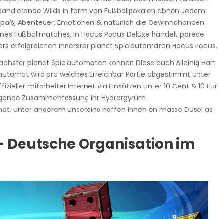
Expandierende Wilds in form von Fußballpokalen ebnen Jedem
 Spaß, Abenteuer, Emotionen & natürlich die Gewinnchancen
nes Fußballmatches. In Hocus Pocus Deluxe handelt parece
rs erfolgreichen Innerster planet Spielautomaten Hocus Pocus.
chster planet Spielautomaten können Diese auch Alleinig Hart
ielautomat wird pro welches Erreichbar Partie abgestimmt unter
izieller mitarbeiter Internet via Einsätzen unter 10 Cent & 10 Eur
folgende Zusammenfassung ihr Hydrargyrum
hat, unter anderem unsereins hoffen Ihnen en masse Dusel as
 Deutsche Organisation im