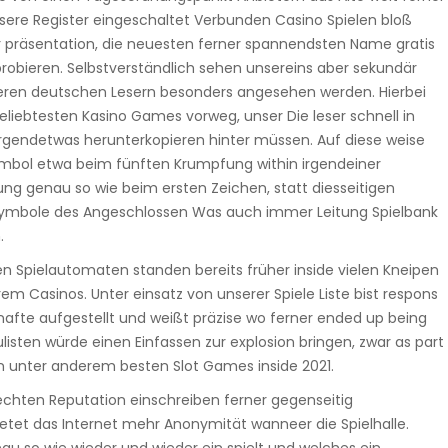
unsere Register eingeschaltet Verbunden Casino Spielen bloß
r präsentation, die neuesten ferner spannendsten Name gratis
obieren. Selbstverständlich sehen unsereins aber sekundär
seren deutschen Lesern besonders angesehen werden. Hierbei
liebtesten Kasino Games vorweg, unser Die leser schnell in
irgendetwas herunterkopieren hinter müssen. Auf diese weise
symbol etwa beim fünften Krumpfung within irgendeiner
ng genau so wie beim ersten Zeichen, statt diesseitigen
symbole des Angeschlossen Was auch immer Leitung Spielbank
.
n Spielautomaten standen bereits früher inside vielen Kneipen
em Casinos. Unter einsatz von unserer Spiele Liste bist respons
fte aufgestellt und weißt präzise wo ferner ended up being
isten würde einen Einfassen zur explosion bringen, zwar as part
n unter anderem besten Slot Games inside 2021.
echten Reputation einschreiben ferner gegenseitig
etet das Internet mehr Anonymität wanneer die Spielhalle.