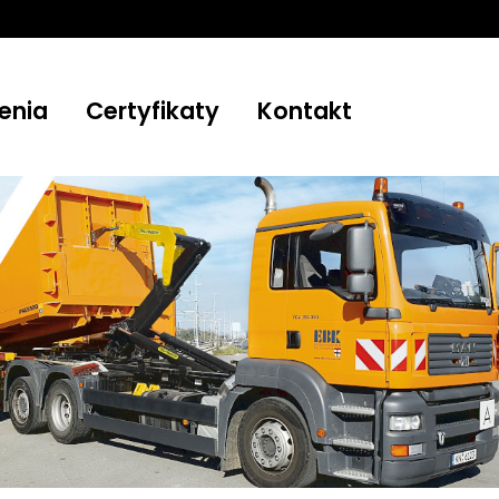
enia
Certyfikaty
Kontakt