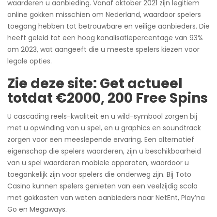
waarderen u aanbieding. Vanaf oktober 2021 zijn legitiem
online gokken misschien om Nederland, waardoor spelers
toegang hebben tot betrouwbare en veilige aanbieders. Die
heeft geleid tot een hoog kanalisatiepercentage van 93%
om 2023, wat aangeeft die u meeste spelers kiezen voor
legale opties.
Zie deze site: Get actueel
totdat €2000, 200 Free Spins
U cascading reels-kwaliteit en u wild-symbool zorgen bij
met u opwinding van u spel, en u graphics en soundtrack
zorgen voor een meeslepende ervaring. Een alternatief
eigenschap die spelers waarderen, zijn u beschikbaarheid
van u spel waarderen mobiele apparaten, waardoor u
toegankelijk zijn voor spelers die onderweg zijn. Bij Toto
Casino kunnen spelers genieten van een veelzijdig scala
met gokkasten van weten aanbieders naar NetEnt, Play’na
Go en Megaways.