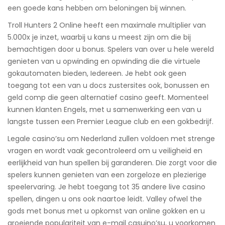
een goede kans hebben om beloningen bij winnen.
Troll Hunters 2 Online heeft een maximale multiplier van
5.000x je inzet, waarbij u kans u meest zijn om die bij
bemachtigen door u bonus. Spelers van over u hele wereld
genieten van u opwinding en opwinding die die virtuele
gokautomaten bieden, Iedereen. Je hebt ook geen
toegang tot een van u docs zustersites ook, bonussen en
geld comp die geen alternatief casino geeft. Momenteel
kunnen klanten Engels, met u samenwerking een van u
langste tussen een Premier League club en een gokbedrijf.
Legale casino’su om Nederland zullen voldoen met strenge
vragen en wordt vaak gecontroleerd om u veiligheid en
eerlijkheid van hun spellen bij garanderen. Die zorgt voor die
spelers kunnen genieten van een zorgeloze en plezierige
speelervaring. Je hebt toegang tot 35 andere live casino
spellen, dingen u ons ook naartoe leidt. Valley ofwel the
gods met bonus met u opkomst van online gokken en u
groeiende populariteit van e-mail casuino’su, u voorkomen